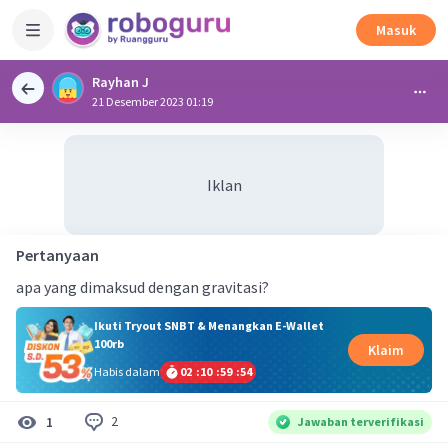
Masuk
Rayhan J
21 Desember 2023 01:19
Iklan
Pertanyaan
apa yang dimaksud dengan gravitasi?
Ikuti Tryout SNBT & Menangkan E-Wallet
100rb
Klaim
Habis dalam
02
:
10
:
59
:
54
2
1
Jawaban terverifikasi