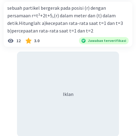
sebuah partikel bergerak pada posisi (r) dengan
persamaan r=t²+2t+5,(r) dalam meter dan (t) dalam
detik.Hitunglah: a)kecepatan rata-rata saat t=1 dan t=3
b)percepaatan rata-rata saat t=1 dan t=2
12
3.0
Jawaban terverifikasi
Iklan