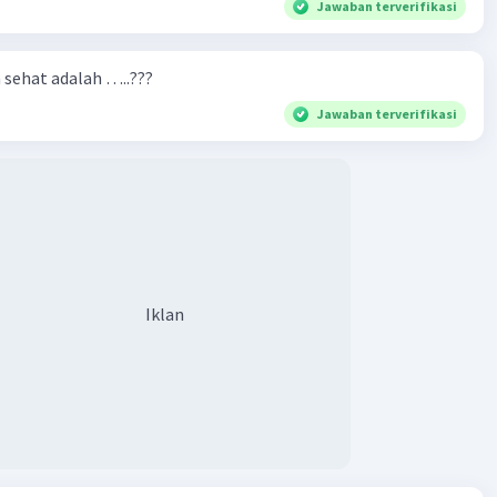
Jawaban terverifikasi
n sehat adalah …..???
Jawaban terverifikasi
Iklan