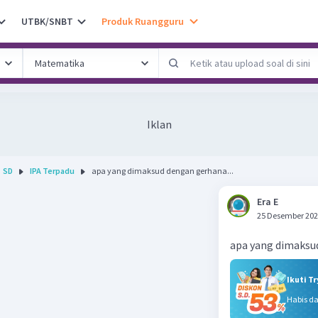
UTBK/SNBT
Produk Ruangguru
Iklan
SD
IPA Terpadu
apa yang dimaksud dengan gerhana...
Era E
25 Desember 202
apa yang dimaksu
Ikuti T
Habis d