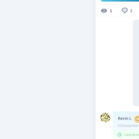
2
1
Kevin L
25 Desember 
Jawaban 