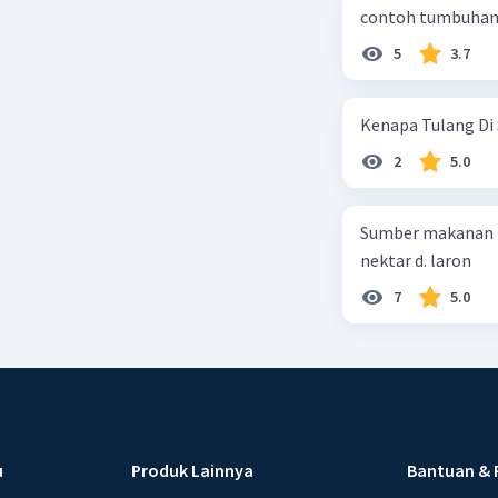
contoh tumbuhan 
5
3.7
Kenapa Tulang Di 
2
5.0
Sumber makanan kupu-kupu dewa
nektar d. laron
7
5.0
u
Produk Lainnya
Bantuan & 