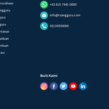
erusahaan
+62 815-7441-0000
angguru
info@ruangguru.com
guru
guru
02130930000
ntanan
gaduan
entuan
vasi
Ikuti Kami