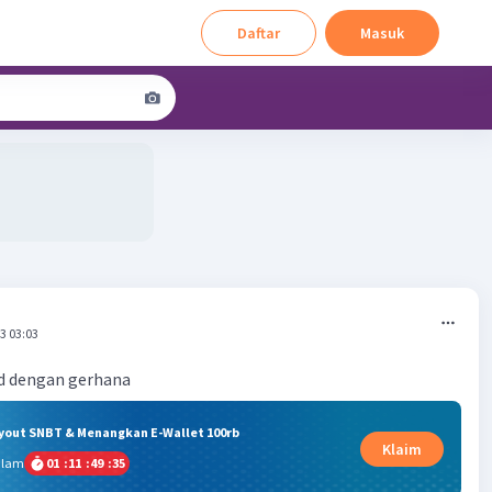
Daftar
Masuk
3 03:03
d dengan gerhana
ryout SNBT & Menangkan E-Wallet 100rb
Klaim
alam
01
:
11
:
49
:
35