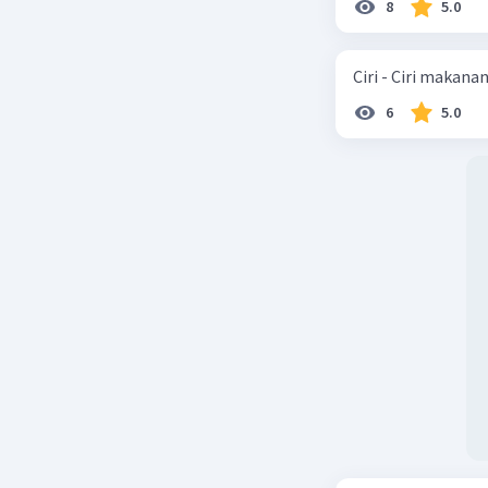
8
5.0
Ciri - Ciri makana
6
5.0