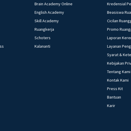
Brain Academy Online
Kredensial P
English Academy
Beasiswa Ru
Skill Academy
Cicilan Ruang
Ruangkerja
Promo Ruang
Schoters
Laporan Kere
ess
Kalananti
Layanan Pen
Syarat & Ket
Kebijakan Pri
Tentang Kami
Kontak Kami
Press Kit
Bantuan
Karir