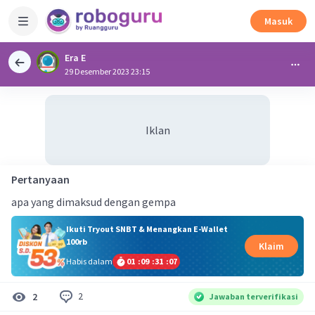
Masuk
Era E
29 Desember 2023 23:15
Iklan
Pertanyaan
apa yang dimaksud dengan gempa
Ikuti Tryout SNBT & Menangkan E-Wallet
100rb
Klaim
Habis dalam
01
:
09
:
31
:
07
2
2
Jawaban terverifikasi