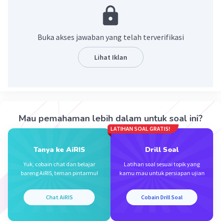
energi dari dalam secara tiba-tiba yang
menciptakan gelombang seismik. Gempa Bumi
biasa disebabkan oleh pergerakan kerak bumi
Buka akses jawaban yang telah terverifikasi
(lempeng Bumi).
Lihat Iklan
·
0.0
(
0
)
Balas
Beri Rating
Rayhan J
Level 17
30 Desember 2023 00:53
Mau pemahaman lebih dalam untuk soal ini?
Jawaban terverifikasi
LATIHAN SOAL GRATIS!
yaitu guncangan bumi atau pergeseran lempeng bumi
Tanya ke AiRIS
Drill Soal
Iklan
·
0.0
(
0
)
Balas
Beri Rating
Yuk, cobain chat dan belajar
Latihan soal sesuai topik yang
bareng AiRIS, teman pintarmu!
kamu mau untuk persiapan ujian
Chat AiRIS
Cobain Drill Soal