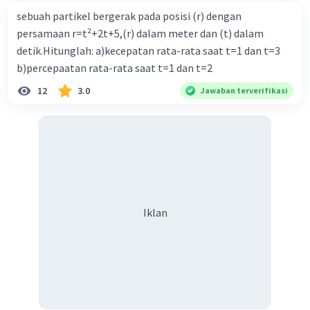
sebuah partikel bergerak pada posisi (r) dengan
persamaan r=t²+2t+5,(r) dalam meter dan (t) dalam
detik.Hitunglah: a)kecepatan rata-rata saat t=1 dan t=3
b)percepaatan rata-rata saat t=1 dan t=2
12
3.0
Jawaban terverifikasi
Iklan