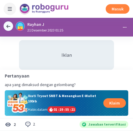
Masuk
Rayhan J
21 Desember 2023 01:25
Iklan
Pertanyaan
apa yang dimaksud dengan gelombang?
Ikuti Tryout SNBT & Menangkan E-Wallet
100rb
Klaim
Habis dalam
01
:
19
:
55
:
21
2
2
Jawaban terverifikasi