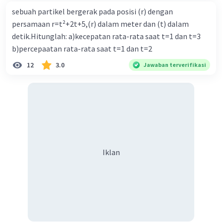
sebuah partikel bergerak pada posisi (r) dengan
persamaan r=t²+2t+5,(r) dalam meter dan (t) dalam
detik.Hitunglah: a)kecepatan rata-rata saat t=1 dan t=3
b)percepaatan rata-rata saat t=1 dan t=2
12
3.0
Jawaban terverifikasi
Iklan