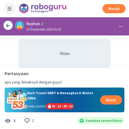
Masuk
Rayhan J
21 Desember 2023 01:13
Iklan
Pertanyaan
apa yang dimaksud dengan gaya?
Ikuti Tryout SNBT & Menangkan E-Wallet
100rb
Klaim
Habis dalam
01
:
12
:
29
:
11
2
3
Jawaban terverifikasi