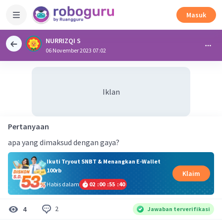
Masuk
NURRIZQI S
06 November 2023 07:02
Iklan
Pertanyaan
apa yang dimaksud dengan gaya?
Ikuti Tryout SNBT & Menangkan E-Wallet
100rb
Klaim
Habis dalam
02
:
00
:
55
:
39
2
4
Jawaban terverifikasi