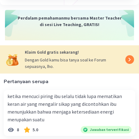
Contoh gaya
Berikut adalah beberapa contoh gaya dalam
kehidupan sehari-hari:
Perdalam pemahamanmu bersama Master Teacher
di sesi Live Teaching, GRATIS!
Gaya gravitasi
adalah gaya tarik-menarik
antara dua benda bermassa. Gaya gravitasi
Bumi adalah gaya yang menyebabkan
benda-benda jatuh ke bawah.
Klaim Gold gratis sekarang!
Gaya otot
adalah gaya yang dihasilkan
Dengan Gold kamu bisa tanya soal ke Forum
oleh otot. Gaya otot digunakan untuk
sepuasnya, lho.
menggerakkan benda-benda.
Gaya gesek
adalah gaya yang timbul
Pertanyaan serupa
akibat permukaan dua benda yang saling
bersentuhan. Gaya gesek dapat
ketika mencuci piring ibu selalu tidak lupa mematikan
menyebabkan benda berhenti atau
keran air yang mengalir sikap yang dicontohkan ibu
bergerak lebih lambat.
menunjukkan bahwa menjaga ketersediaan energi
Gaya pegas
adalah gaya yang dihasilkan
merupakan suatu
oleh pegas yang ditekan atau ditarik. Gaya
8
5.0
Jawaban terverifikasi
pegas digunakan untuk menggerakkan