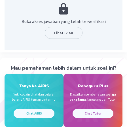
antara bumi dari kutub utara sampai kutub
selatan.
Buka akses jawaban yang telah terverifikasi
·
0.0
(
0
)
Balas
Beri Rating
Lihat Iklan
Sumber W
Community
Level 72
07 Oktober 2023 14:18
Jawaban terverifikasi
Mau pemahaman lebih dalam untuk soal ini?
Garis bujur adalah garis khayal yang
Iklan
membentang secara vertikal di atas permukaan
Bumi
Tanya ke AiRIS
Roboguru Plus
Yuk, cobain chat dan belajar
Dapatkan pembahasan soal
ga
·
0.0
(
0
)
Balas
Beri Rating
bareng AiRIS, teman pintarmu!
pake lama
, langsung dari Tutor!
Chat AiRIS
Chat Tutor