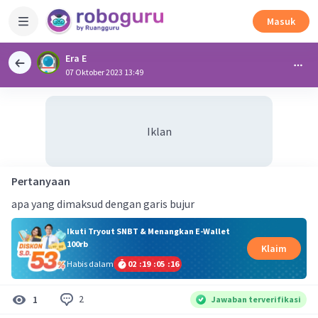
Masuk
Era E
07 Oktober 2023 13:49
Iklan
Pertanyaan
apa yang dimaksud dengan garis bujur
Ikuti Tryout SNBT & Menangkan E-Wallet
100rb
Klaim
Habis dalam
02
:
19
:
05
:
15
2
1
Jawaban terverifikasi