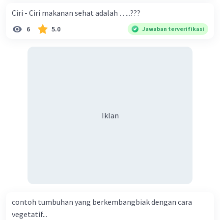
Ciri - Ciri makanan sehat adalah …..???
6
5.0
Jawaban terverifikasi
Iklan
contoh tumbuhan yang berkembangbiak dengan cara
vegetatif...