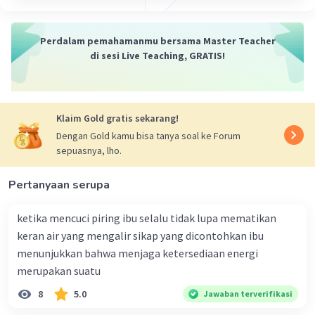
kita lihat dengan mata telanjang adalah galaksi
Andromeda. Jadi, galaksi adalah kumpulan bermiliar-
miliar bintang pada tempat tertentu di alam semesta,
Perdalam pemahamanmu bersama Master Teacher
dengan banyak sekali hidrogen dan debu di antara
di sesi Live Teaching, GRATIS!
bintang-bintang itu.
·
0.0
(
0
)
Balas
Beri Rating
Klaim Gold gratis sekarang!
Dengan Gold kamu bisa tanya soal ke Forum
sepuasnya, lho.
Pertanyaan serupa
ketika mencuci piring ibu selalu tidak lupa mematikan
keran air yang mengalir sikap yang dicontohkan ibu
menunjukkan bahwa menjaga ketersediaan energi
merupakan suatu
8
5.0
Jawaban terverifikasi