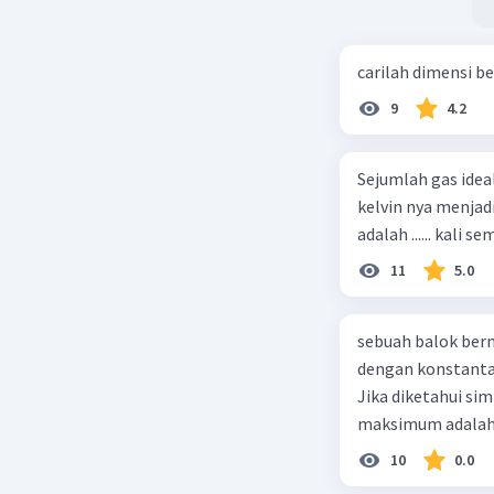
carilah dimensi b
9
4.2
Sejumlah gas idea
kelvin nya menjad
11
5.0
sebuah balok ber
dengan konstanta 
Jika diketahui s
maksimum adalah
10
0.0