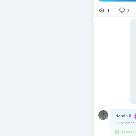
2
1
Nanda R
21 Desember 
Jawaban 