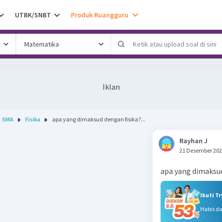
UTBK/SNBT
Produk Ruangguru
Iklan
SMA
Fisika
apa yang dimaksud dengan fisika?...
Rayhan J
21 Desember 202
apa yang dimaksud
Ikuti T
Habis d