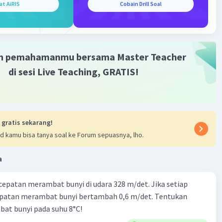
at AiRIS
Cobain Drill Soal
m pemahamanmu bersama Master Teacher
di sesi Live Teaching, GRATIS!
 gratis sekarang!
d kamu bisa tanya soal ke Forum sepuasnya, lho.
a
cepatan merambat bunyi di udara 328 m/det. Jika setiap
epatan merambat bunyi bertambah 0,6 m/det. Tentukan
at bunyi pada suhu 8°C!