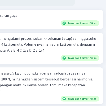
esaran gaya
Jawaban terverifikasi
l mengalami proses isobarik (tekanan tetap) sehingga suhu
i 4 kali semula, Volume nya menjadi n kali semula, dengan n
adalah ...... kali semula. A. 3 B. 4 C. 1/2 D. 2 E. 1/4
Jawaban terverifikasi
massa 0,5 kg dihubungkan dengan sebuah pegas ringan
200 N/m. Kemudian sistem tersebut berosilasi harmonis.
impangan maksimumnya adalah 3 cm, maka kecepatan
:
Jawaban terverifikasi