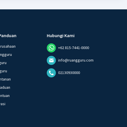
Panduan
Hubungi Kami
erusahaan
+62 815-7441-0000
angguru
info@ruangguru.com
guru
guru
02130930000
ntanan
gaduan
entuan
vasi