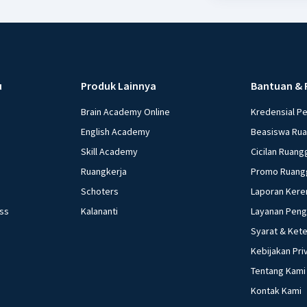
u
Produk Lainnya
Bantuan & 
Brain Academy Online
Kredensial P
English Academy
Beasiswa Ru
Skill Academy
Cicilan Ruang
Ruangkerja
Promo Ruang
Schoters
Laporan Kere
ess
Kalananti
Layanan Pen
Syarat & Ket
Kebijakan Pri
Tentang Kami
Kontak Kami