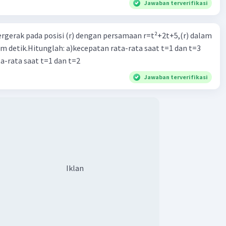
Jawaban terverifikasi
ergerak pada posisi (r) dengan persamaan r=t²+2t+5,(r) dalam
am detik.Hitunglah: a)kecepatan rata-rata saat t=1 dan t=3
a-rata saat t=1 dan t=2
Jawaban terverifikasi
Iklan