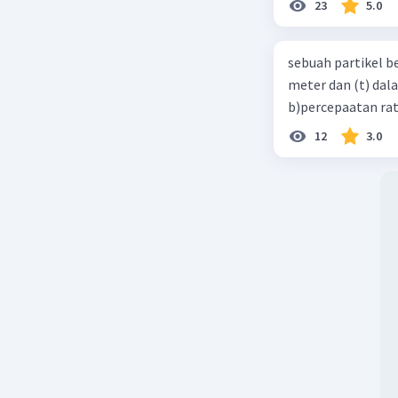
23
5.0
sebuah partikel b
meter dan (t) dal
b)percepaatan rat
12
3.0