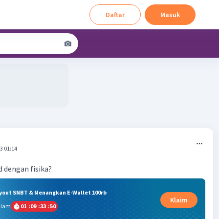
Daftar
Masuk
3 01:14
 dengan fisika?
ryout SNBT & Menangkan E-Wallet 100rb
Klaim
alam
01
:
09
:
33
:
50