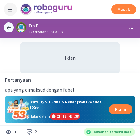
Masuk
Era E
10 Oktober 2023 08:09
Iklan
Pertanyaan
apa yang dimaksud dengan fabel
Ikuti Tryout SNBT & Menangkan E-Wallet
100rb
Klaim
Habis dalam
02
:
18
:
47
:
37
2
1
Jawaban terverifikasi