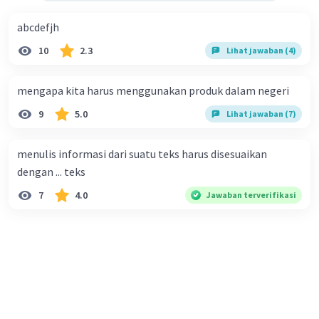
abcdefjh
·
0.0
(
0
)
Balas
Beri Rating
10
2.3
Lihat jawaban (4)
mengapa kita harus menggunakan produk dalam negeri
9
5.0
Lihat jawaban (7)
menulis informasi dari suatu teks harus disesuaikan
dengan ... teks
7
4.0
Jawaban terverifikasi