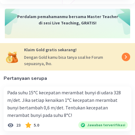
Jadi, energi potensial adalah energi yang dimiliki oleh
suatu objek karena posisinya
Perdalam pemahamanmu bersama Master Teacher
di sesi Live Teaching, GRATIS!
·
0.0
(
0
)
Balas
Beri Rating
Klaim Gold gratis sekarang!
Dengan Gold kamu bisa tanya soal ke Forum
sepuasnya, lho.
Pertanyaan serupa
Pada suhu 15°C kecepatan merambat bunyi di udara 328
m/det. Jika setiap kenaikan 1°C kecepatan merambat
bunyi bertambah 0,6 m/det. Tentukan kecepatan
merambat bunyi pada suhu 8°C!
23
5.0
Jawaban terverifikasi