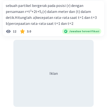
sebuah partikel bergerak pada posisi (r) dengan
persamaan r=t²+2t+5,(r) dalam meter dan (t) dalam
detik.Hitunglah: a)kecepatan rata-rata saat t=1 dan t=3
b)percepaatan rata-rata saat t=1 dan t=2
12
3.0
Jawaban terverifikasi
Iklan