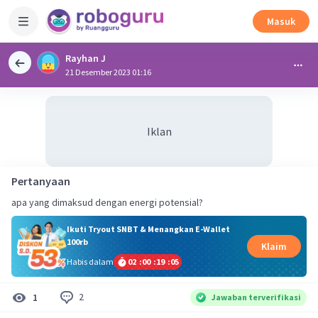
Masuk
Rayhan J
21 Desember 2023 01:16
Iklan
Pertanyaan
apa yang dimaksud dengan energi potensial?
Ikuti Tryout SNBT & Menangkan E-Wallet
100rb
Klaim
Habis dalam
02
:
00
:
19
:
04
2
1
Jawaban terverifikasi