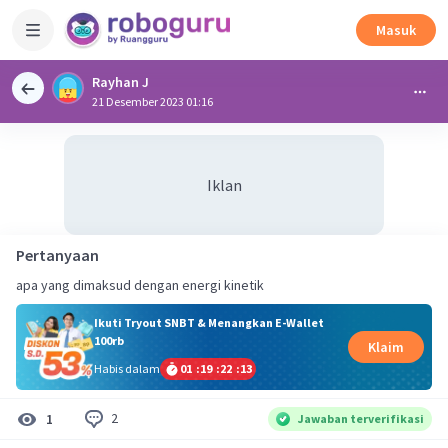
Masuk
Rayhan J
21 Desember 2023 01:16
Iklan
Pertanyaan
apa yang dimaksud dengan energi kinetik
Ikuti Tryout SNBT & Menangkan E-Wallet
100rb
Klaim
Habis dalam
01
:
19
:
22
:
13
2
1
Jawaban terverifikasi