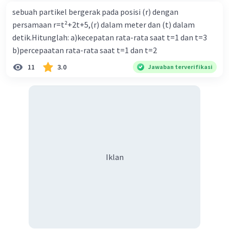
sebuah partikel bergerak pada posisi (r) dengan
persamaan r=t²+2t+5,(r) dalam meter dan (t) dalam
detik.Hitunglah: a)kecepatan rata-rata saat t=1 dan t=3
b)percepaatan rata-rata saat t=1 dan t=2
11
3.0
Jawaban terverifikasi
Iklan