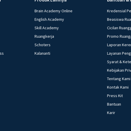
Brain Academy Online
Kredensial P
English Academy
Beasiswa Ru
Skill Academy
Cicilan Ruang
Ruangkerja
Promo Ruang
Schoters
Laporan Kere
ess
Kalananti
Layanan Pen
Syarat & Ket
Kebijakan Pri
Tentang Kami
Kontak Kami
Press Kit
Bantuan
Karir