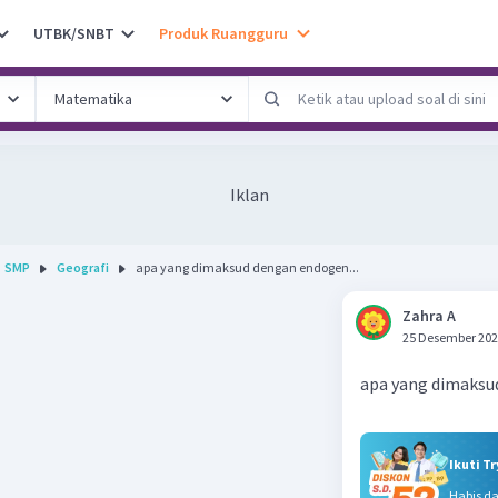
UTBK/SNBT
Produk Ruangguru
Iklan
SMP
Geografi
apa yang dimaksud dengan endogen...
Zahra A
25 Desember 202
apa yang dimaksu
Ikuti T
Habis d