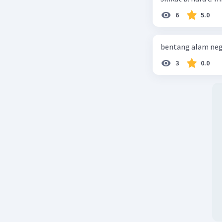
6
5.0
Beri R
bentang alam neg
3
0.0