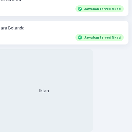
Jawaban terverifikasi
·
0.0
(
0
)
Balas
ating
ara Belanda
Jawaban terverifikasi
Iklan