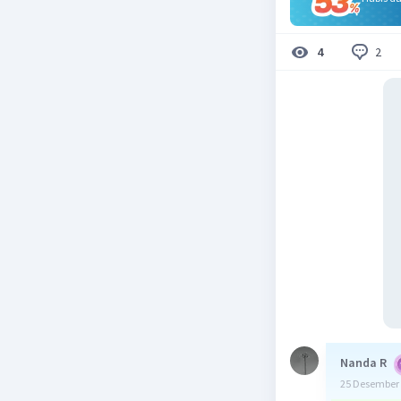
2
4
Nanda R
25 Desember 