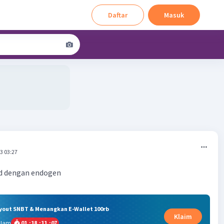
Daftar
Masuk
3 03:27
d dengan endogen
ryout SNBT & Menangkan E-Wallet 100rb
Klaim
alam
01
:
18
:
11
:
06