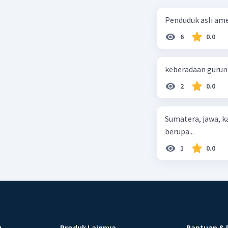
Penduduk asli ameri
6
0.0
keberadaan gurun d
2
0.0
Sumatera, jawa, 
berupa...
1
0.0
u
Produk Lainnya
Bantuan & 