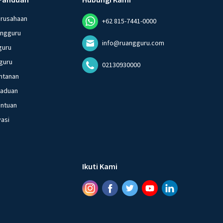
erusahaan
+62 815-7441-0000
angguru
info@ruangguru.com
guru
guru
02130930000
ntanan
gaduan
entuan
vasi
Ikuti Kami