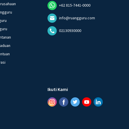
erusahaan
+62 815-7441-0000
angguru
info@ruangguru.com
guru
guru
02130930000
ntanan
gaduan
entuan
vasi
Ikuti Kami