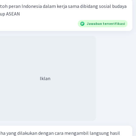
toh peran Indonesia dalam kerja sama dibidang sosial budaya
·
0.0
(
0
)
Balas
ating
kup ASEAN
Jawaban terverifikasi
Iklan
aha yang dilakukan dengan cara mengambil langsung hasil