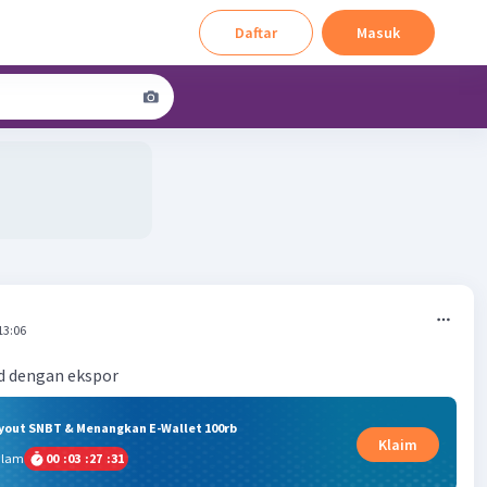
Daftar
Masuk
13:06
d dengan ekspor
ryout SNBT & Menangkan E-Wallet 100rb
Klaim
alam
00
:
03
:
27
:
31