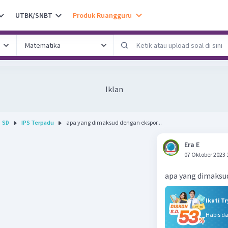
UTBK/SNBT
Produk Ruangguru
Iklan
SD
IPS Terpadu
apa yang dimaksud dengan ekspor...
Era E
07 Oktober 2023 
apa yang dimaksu
Ikuti T
Habis d