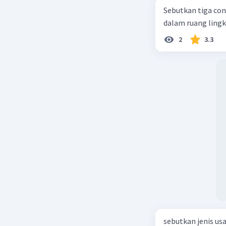
Sebutkan tiga con
Beri R
dalam ruang ling
2
3.3
sebutkan jenis us