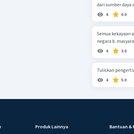
dari sumber daya
4
0.0
Semua kekayaan ala
negara b. masyarak
4
3.0
Tuliskan pengert
4
5.0
u
Produk Lainnya
Bantuan & 