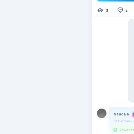
2
3
Nanda R
07 Oktober 2
Jawaban 