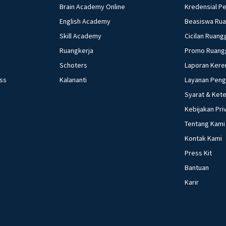
Brain Academy Online
Kredensial P
English Academy
Beasiswa Ru
Skill Academy
Cicilan Ruang
Ruangkerja
Promo Ruang
Schoters
Laporan Kere
ess
Kalananti
Layanan Pen
Syarat & Ket
Kebijakan Pri
Tentang Kami
Kontak Kami
Press Kit
Bantuan
Karir