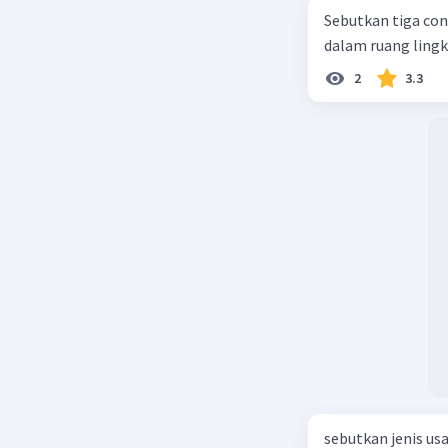
Sebutkan tiga con
dalam ruang ling
2
3.3
sebutkan jenis us