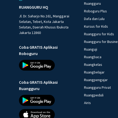
Ruangguru
RUANGGURU HQ
Roboguru Plus
Jl. Dr. Saharjo No.161, Manggarai
Dafa dan Lulu
Selatan, Tebet, Kota Jakarta
Kursus for Kids
Selatan, Daerah Khusus Ibukota
Jakarta 12860
Ruangguru for Kids
Ruangguru for Busin
Coba GRATIS Aplikasi
Ruanguji
Roboguru
Ruangbaca
Ruangkelas
Ruangbelajar
Ruangpengajar
Coba GRATIS Aplikasi
Ruangguru Privat
Ruangguru
Ruangpeduli
Airis