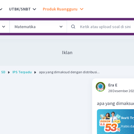
UTBK/SNBT
Produk Ruangguru
Iklan
SD
IPS Terpadu
apa yang dimaksud dengan distribusi...
Era E
28 Desember 202
apa yang dimaksud
Ikuti T
Habis d