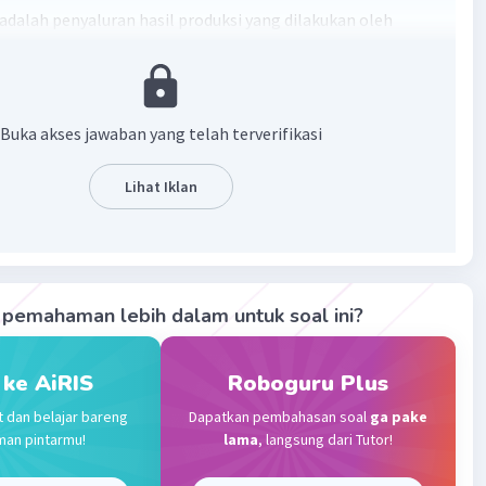
i adalah penyaluran hasil produksi yang dilakukan oleh
n demi menjaga kelangsungan hidup perusahaan.
·
0.0
(
0
)
Balas
ating
Buka akses jawaban yang telah terverifikasi
Level 16
Lihat Iklan
2023 09:54
terverifikasi
i merupakan kegiatan menyalurkan barang dari produsen ke
Iklan
 Orang yang melakukan kegiatan distribusi dinamakan
pemahaman lebih dalam untuk soal ini?
r.
 ke AiRIS
Roboguru Plus
·
0.0
(
0
)
Balas
ating
t dan belajar bareng
Dapatkan pembahasan soal
ga pake
man pintarmu!
lama
, langsung dari Tutor!