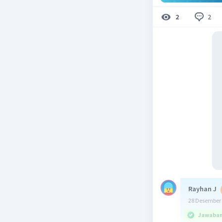
2
2
Rayhan J
28 Desember 
Jawaban 