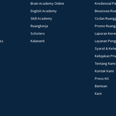
Brain Academy Online
Kredensial P
English Academy
Beasiswa Ru
Skill Academy
Cicilan Ruang
Ruangkerja
Promo Ruang
Schoters
Laporan Kere
ess
Kalananti
Layanan Pen
Syarat & Ket
Kebijakan Pri
Tentang Kami
Kontak Kami
Press Kit
Bantuan
Karir