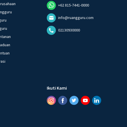
erusahaan
+62 815-7441-0000
angguru
info@ruangguru.com
guru
guru
02130930000
ntanan
gaduan
entuan
vasi
Ikuti Kami