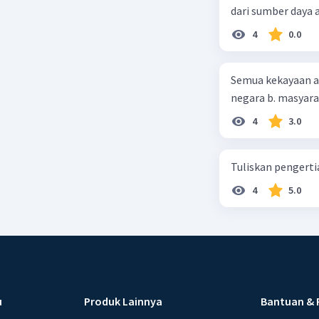
dari sumber daya
4
0.0
Semua kekayaan ala
negara b. masyarak
4
3.0
Tuliskan pengert
4
5.0
u
Produk Lainnya
Bantuan & 