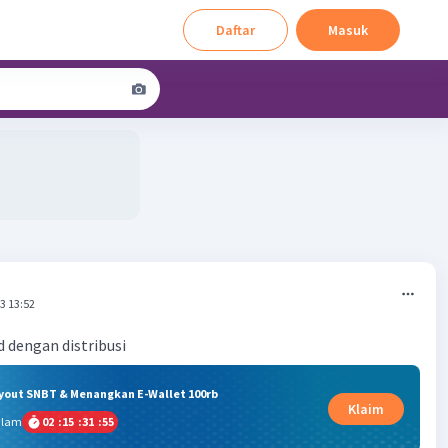
Daftar
Masuk
3 13:52
 dengan distribusi
ryout SNBT & Menangkan E-Wallet 100rb
Klaim
alam
02
:
15
:
31
:
55