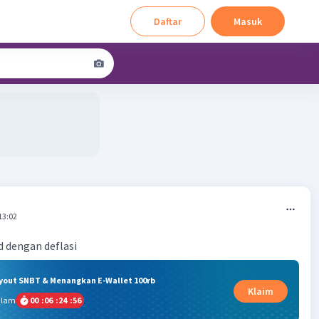
Daftar
Masuk
13:02
 dengan deflasi
ryout SNBT & Menangkan E-Wallet 100rb
Klaim
alam
00
:
06
:
24
:
56