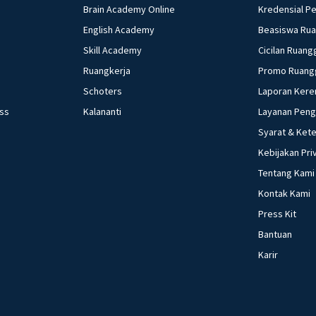
Brain Academy Online
Kredensial P
English Academy
Beasiswa Ru
Skill Academy
Cicilan Ruang
Ruangkerja
Promo Ruang
Schoters
Laporan Kere
ess
Kalananti
Layanan Pen
Syarat & Ket
Kebijakan Pri
Tentang Kami
Kontak Kami
Press Kit
Bantuan
Karir