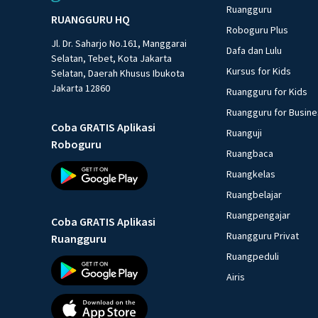
Ruangguru
RUANGGURU HQ
Roboguru Plus
Jl. Dr. Saharjo No.161, Manggarai
Dafa dan Lulu
Selatan, Tebet, Kota Jakarta
Kursus for Kids
Selatan, Daerah Khusus Ibukota
Jakarta 12860
Ruangguru for Kids
Ruangguru for Busin
Coba GRATIS Aplikasi
Ruanguji
Roboguru
Ruangbaca
Ruangkelas
Ruangbelajar
Ruangpengajar
Coba GRATIS Aplikasi
Ruangguru Privat
Ruangguru
Ruangpeduli
Airis