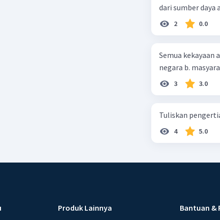
sebagai s
dari sumber daya
2
0.0
Semua kekayaan ala
negara b. masyarak
Beri R
3
3.0
Tuliskan pengert
4
5.0
u
Produk Lainnya
Bantuan & 