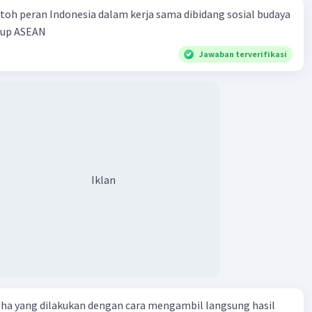
tagnasi:
Deflasi yang berlanjut dan dalam skala yang besar
toh peran Indonesia dalam kerja sama dibidang sosial budaya
yebabkan kondisi ekonomi yang dikenal sebagai stagnasi
kup ASEAN
di mana aktivitas ekonomi melambat, pengeluaran
menurun, dan bisnis dapat mengalami kesulitan untuk
Jawaban terverifikasi
 keuntungan.
nk Sentral:
Bank sentral sering berusaha menghindari
ang berlebihan dan menerapkan kebijakan moneter yang
 untuk mempertahankan tingkat harga yang stabil. Ini
ncakup pengendalian suku bunga atau pelonggaran
if untuk mengatasi deflasi.
eflasi:
Salah satu contoh deflasi adalah "Depresi Besar" di
Iklan
erikat selama tahun 1930-an, ketika harga-harga secara
me rosot, produksi merosot, dan tingkat pengangguran
t.
terutama dalam jumlah yang berlebihan dan
angan, adalah tantangan ekonomi yang serius karena
nghambat pertumbuhan ekonomi, meningkatkan be ban
n mengganggu stabilitas ekonomi. Oleh karena itu, bank
iasanya berusaha menjaga inflasi positif dan moderat
aha yang dilakukan dengan cara mengambil langsung hasil