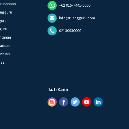
erusahaan
+62 815-7441-0000
angguru
info@ruangguru.com
guru
guru
02130930000
ntanan
gaduan
entuan
vasi
Ikuti Kami