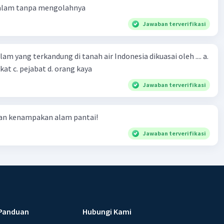
alah satu tujuan utama kebijakan moneter mereka.
 alam tanpa mengolahnya
Jawaban terverifikasi
m yang terkandung di tanah air Indonesia dikuasai oleh .... a.
at c. pejabat d. orang kaya
·
0.0
(
0
)
Balas
ating
Jawaban terverifikasi
ian kenampakan alam pantai!
Jawaban terverifikasi
Panduan
Hubungi Kami