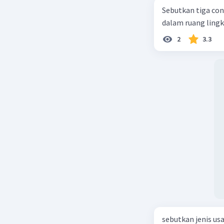
Resiko S
Sebutkan tiga con
dapat men
dalam ruang ling
deflasi, 
konsumen 
2
3.3
mencapai
Peran Ba
deflasi y
bertujuan
dapat me
kuantitat
Contoh D
Amerika S
dramatis 
meningka
Deflasi, 
berkepanj
dapat me
utang, da
sentral b
sebutkan jenis us