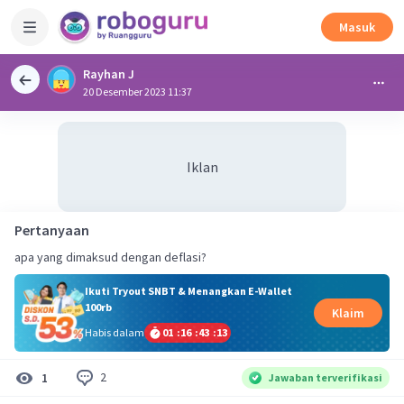
Masuk
Rayhan J
20 Desember 2023 11:37
Iklan
Pertanyaan
apa yang dimaksud dengan deflasi?
Ikuti Tryout SNBT & Menangkan E-Wallet
100rb
Klaim
Habis dalam
01
:
16
:
43
:
12
2
1
Jawaban terverifikasi