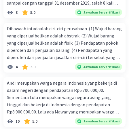
sampai dengan tanggal 31 desember 2019, telah 8 kali
terbit. 4. gaji terutang untuk periode berjalan sebesar
8
5.0
Jawaban terverifikasi
Rp800.000,00 dari data di atas, pencatatan jurnal pembalik
yang benar adalah ....
Dibawaah ini adaalah ciri-ciri perusahaan. (1) Wujud barang
yang diperjualbelikan adalah abstrak. (2) Wujud barang
yang diperjualbelikan adalah fisik. (3) Pendapatan pokok
diperoleh dari penjualan barang. (4) Pendapatan yang
diperoleh dari penjualan jasa.Dari ciri-ciri tersebut yang
merupakan ciri dari perusahaan dagang ditunjukan pada
4
3.0
Jawaban terverifikasi
nomor…. a. 1 dan 3 b. 3 dan 4 c. 2 dan 3 d. 1 dan 2 e. 2 dan 4
Andi merupakan warga negara Indonesia yang bekerja di
dalam negeri dengan pendapatan Rp6.700.000,00.
Sementara Lula merupakan warga negara asing yang
tinggal dan bekerja di Indonesia dengan pendapatan
Rp8.900.000,00. Lalu ada Mawar yang merupakan warga
negara Indonesia yang tinggal dan bekerja di luar negeri
10
5.0
Jawaban terverifikasi
dengan pendapatan Rp11.000.000,00. Hitunglah PNB