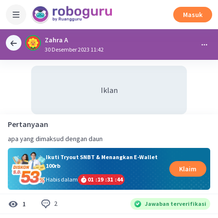
Masuk
Zahra A
30 Desember 2023 11:42
Iklan
Pertanyaan
apa yang dimaksud dengan daun
Ikuti Tryout SNBT & Menangkan E-Wallet
100rb
Klaim
Habis dalam
01
:
19
:
31
:
44
2
1
Jawaban terverifikasi