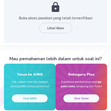
hijau (mengandung klorofil) dan terutama
berfungsi sebagai penangkap energi dari cahaya
matahari untuk fotosintesis.
Buka akses jawaban yang telah terverifikasi
·
0.0
(
0
)
Balas
Beri Rating
Lihat Iklan
Salsabila M
Community
Level 58
30 Desember 2023 11:43
Jawaban terverifikasi
Mau pemahaman lebih dalam untuk soal ini?
Daun adalah salah satu bagian tumbuhan yang
Iklan
tumbuh pada ranting atau batang dan biasanya
Tanya ke AiRIS
Roboguru Plus
tumbuh berhelai-helai hingga lebat. Daun itu
Yuk, cobain chat dan belajar
Dapatkan pembahasan soal
ga
sendiri biasanya mempunyai warna hijau
bareng AiRIS, teman pintarmu!
pake lama
, langsung dari Tutor!
·
0.0
(
0
)
Balas
Beri Rating
Chat AiRIS
Chat Tutor