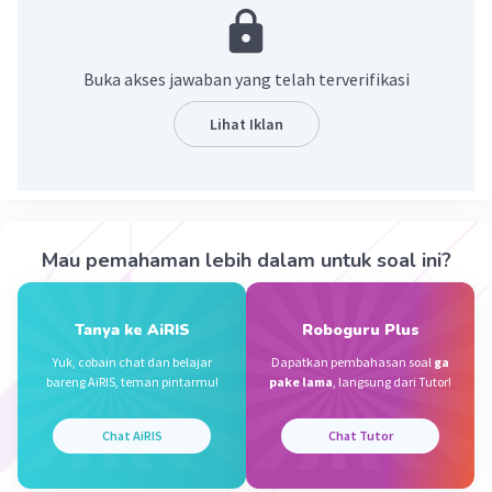
ruas lain dari sungai yang bersangkutan
·
0.0
(
0
)
Balas
Beri Rating
Buka akses jawaban yang telah terverifikasi
Lihat Iklan
Sya S
Level 42
02 Januari 2024 08:41
Jawaban terverifikasi
Jawaban:
Iklan
Mau pemahaman lebih dalam untuk soal ini?
Danau adalah suatu wilayah yang berbentuk
cekungan besar di permukaan bumi yang terisi
oleh air, baik itu air tawar atau air asin, dan
Tanya ke AiRIS
Roboguru Plus
dikelilingi oleh daratan.
Yuk, cobain chat dan belajar
Dapatkan pembahasan soal
ga
bareng AiRIS, teman pintarmu!
pake lama
, langsung dari Tutor!
·
0.0
(
0
)
Balas
Beri Rating
Chat AiRIS
Chat Tutor