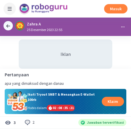
Masuk
Zahra A
25 Desember 2023 22:55
Iklan
Pertanyaan
apa yang dimaksud dengan danau
Ikuti Tryout SNBT & Menangkan E-Wallet
100rb
Klaim
Habis dalam
02
:
08
:
35
:
20
2
3
Jawaban terverifikasi