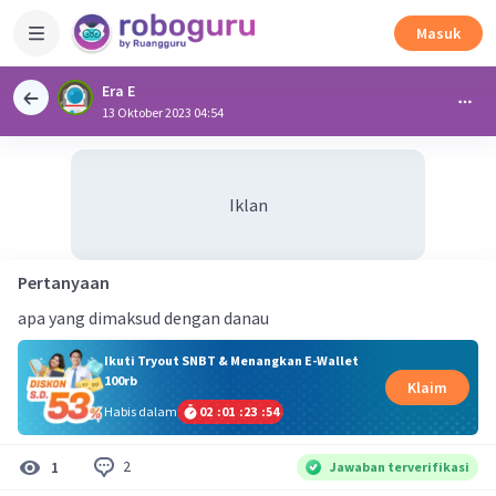
Masuk
Era E
13 Oktober 2023 04:54
Iklan
Pertanyaan
apa yang dimaksud dengan danau
Ikuti Tryout SNBT & Menangkan E-Wallet
100rb
Klaim
Habis dalam
02
:
01
:
23
:
53
2
1
Jawaban terverifikasi