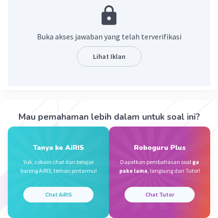
alami di daratan. Mereka dapat memiliki
berbagai ukuran, bentuk, dan kedalaman. Berikut
adalah beberapa informasi penting tentang
Buka akses jawaban yang telah terverifikasi
danau:
Asal-usul Danau:
Lihat Iklan
Glasial:
Beberapa danau terbentuk oleh
perubahan iklim dan aktivitas glasial,
seperti pembentukan danau oleh erosi
gletser atau materi yang ditinggalkan oleh
Mau pemahaman lebih dalam untuk soal ini?
gletser.
Vulkanik:
Beberapa danau terbentuk di
kawah gunung berapi yang tidak aktif.
Tanya ke AiRIS
Roboguru Plus
Lautan:
Beberapa danau adalah sisa dari
Yuk, cobain chat dan belajar
Dapatkan pembahasan soal
ga
laut purba yang terpisah dari samudra atau
bareng AiRIS, teman pintarmu!
pake lama
, langsung dari Tutor!
laut oleh perubahan geografis atau iklim.
Chat AiRIS
Chat Tutor
Ekosistem dan Biodiversitas:
Danau sering
menjadi habitat bagi berbagai spesies ikan,