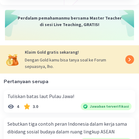
burung air, tumbuhan air, dan kehidupan air
lainnya. Mereka dapat menjadi ekosistem yang
Perdalam pemahamanmu bersama Master Teacher
sangat produktif dan mendukung kehidupan
di sesi Live Teaching, GRATIS!
dalam jumlah besar.
Fungsi dan Pemanfaatan:
Sumber Air Bersih:
Beberapa danau
Klaim Gold gratis sekarang!
menyediakan pasokan air bersih untuk
Dengan Gold kamu bisa tanya soal ke Forum
konsumsi manusia, pertanian, dan industri.
sepuasnya, lho.
Rekreasi:
Danau sering digunakan untuk
rekreasi seperti berenang, berperahu,
Pertanyaan serupa
memancing, dan sebagainya.
Transportasi:
Beberapa danau digunakan
Tuliskan batas laut Pulau Jawa!
sebagai jalur transportasi untuk
4
3.0
Jawaban terverifikasi
mengangkut barang dan orang.
Energi:
Beberapa danau digunakan untuk
pembangkit listrik tenaga air dengan
Sebutkan tiga contoh peran Indonesia dalam kerja sama
memanfaatkan aliran air untuk
dibidang sosial budaya dalam ruang lingkup ASEAN
menghasilkan energi listrik.