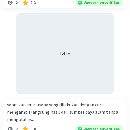
2
3.3
Jawaban terverifikasi
Contoh Danau Terkenal:
Beberapa danau
terkenal di seluruh dunia termasuk Danau Baikal
di Rusia (danau air tawar terdalam dan tertua di
dunia), Danau Victoria di Afrika, Danau Titicaca di
Amerika Selatan, dan Danau Great Bear di
Kanada, antara lain.
Iklan
Danau memiliki peran penting dalam siklus
hidrologi global dan mendukung kehidupan
manusia dan keanekaragaman hayati. Mereka
juga sering memiliki nilai estetika yang tinggi
dan menjadi tempat tujuan wisata yang populer.
sebutkan jenis usaha yang dilakukan dengan cara
mengambil langsung hasil dari sumber daya alam tanpa
·
0.0
(
0
)
Balas
Beri Rating
mengolahnya
2
0.0
Jawaban terverifikasi