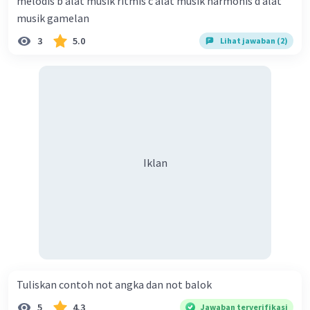
melodis b alat musik ritmis c alat musik harmonis d alat
musik gamelan
3
5.0
Lihat jawaban (2)
Iklan
Tuliskan contoh not angka dan not balok​
5
4.3
Jawaban terverifikasi