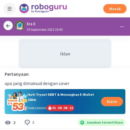
Masuk
Era E
29 September 2023 10:45
Iklan
Pertanyaan
apa yang dimaksud dengan cover
Ikuti Tryout SNBT & Menangkan E-Wallet
100rb
Klaim
Habis dalam
01
:
04
:
08
:
21
2
2
Jawaban terverifikasi