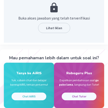
buku, komik, jurnal ilmiah maupun majalah.
·
0.0
(
0
)
Balas
Beri Rating
Buka akses jawaban yang telah terverifikasi
Lihat Iklan
Kevin L
Gold
Level 87
29 September 2023 10:46
Jawaban terverifikasi
Cover atau sampul buku merupakan salah satu bagian
luar dari buku yang terdiri dari judul buku, nama
Iklan
Mau pemahaman lebih dalam untuk soal ini?
pengarang, nama penerbit dan gambar yang mewakili
isi.
Tanya ke AiRIS
Roboguru Plus
·
0.0
(
0
)
Balas
Beri Rating
Yuk, cobain chat dan belajar
Dapatkan pembahasan soal
ga
bareng AiRIS, teman pintarmu!
pake lama
, langsung dari Tutor!
Chat AiRIS
Chat Tutor