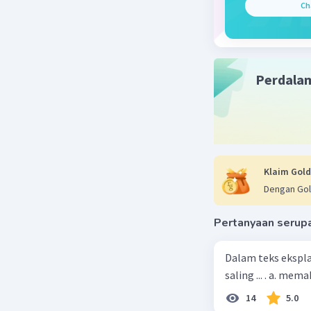
sering di
Ch
pendek.
Beri R
Perdala
Nanda R
26 September
Jawaban 
cerpen at
Klaim Gold
ceritanya
Dengan Gol
Pertanyaan serup
Beri R
Dalam teks ekspla
saling ... . a. m
14
5.0