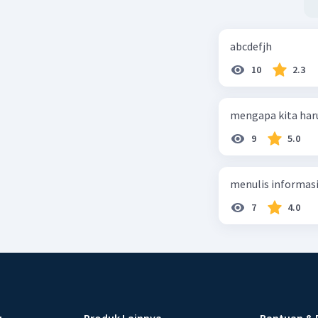
abcdefjh
10
2.3
mengapa kita har
9
5.0
menulis informasi 
7
4.0
u
Produk Lainnya
Bantuan & 