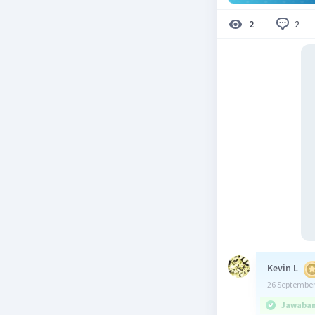
2
2
Kevin L
26 September
Jawaban 