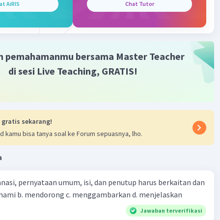
temukan dalam majalah, antologi, dan koleksi sastra
at AiRIS
Chat Tutor
·
0.0
(
0
)
Balas
ating
m pemahamanmu bersama Master Teacher
di sesi Live Teaching, GRATIS!
Community
Level 89
 2023 10:39
terverifikasi
au cerita pendek merupakan salah satu jenis prosa yang isi
Iklan
 gratis sekarang!
 bukan kejadian nyata dan hanya dibuat-buat
d kamu bisa tanya soal ke Forum sepuasnya, lho.
a
·
0.0
(
0
)
Balas
ating
nasi, pernyataan umum, isi, dan penutup harus berkaitan dan
emahami b. mendorong c. menggambarkan d. menjelaskan
Jawaban terverifikasi