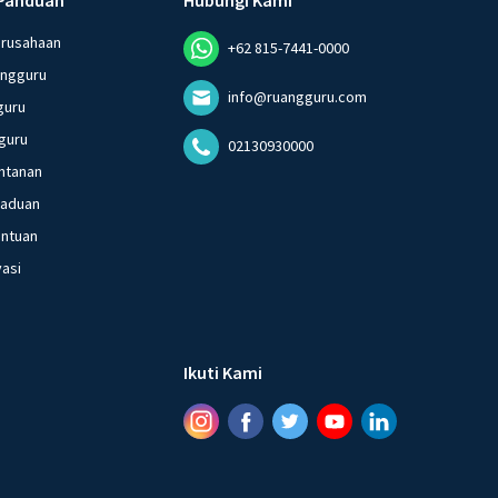
erusahaan
+62 815-7441-0000
angguru
info@ruangguru.com
guru
guru
02130930000
ntanan
gaduan
entuan
vasi
Ikuti Kami