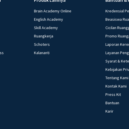
Brain Academy Online
Kredensial P
English Academy
Beasiswa Ru
Skill Academy
Cicilan Ruang
Ruangkerja
Promo Ruang
Schoters
Laporan Kere
ess
Kalananti
Layanan Pen
Syarat & Ket
Kebijakan Pri
Tentang Kami
Kontak Kami
Press Kit
Bantuan
Karir