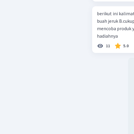
berikut ini kalimat iklan ya
buah jeruk B.cuku
mencoba produk y
hadiahnya
11
5.0