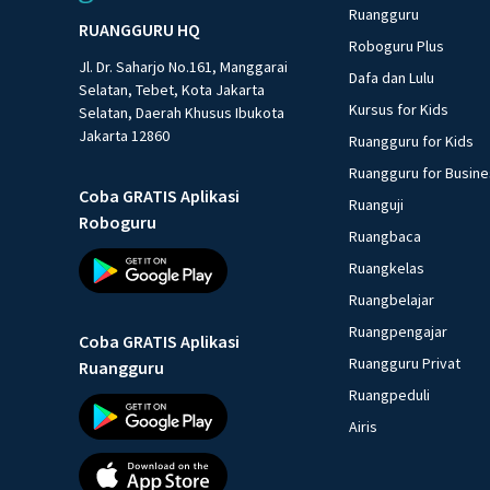
Ruangguru
RUANGGURU HQ
Roboguru Plus
Jl. Dr. Saharjo No.161, Manggarai
Dafa dan Lulu
Selatan, Tebet, Kota Jakarta
Kursus for Kids
Selatan, Daerah Khusus Ibukota
Jakarta 12860
Ruangguru for Kids
Ruangguru for Busin
Coba GRATIS Aplikasi
Ruanguji
Roboguru
Ruangbaca
Ruangkelas
Ruangbelajar
Ruangpengajar
Coba GRATIS Aplikasi
Ruangguru Privat
Ruangguru
Ruangpeduli
Airis