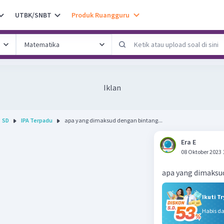
UTBK/SNBT
Produk Ruangguru
Iklan
SD
IPA Terpadu
apa yang dimaksud dengan bintang...
Era E
08 Oktober 2023 
apa yang dimaksu
Ikuti T
Habis d