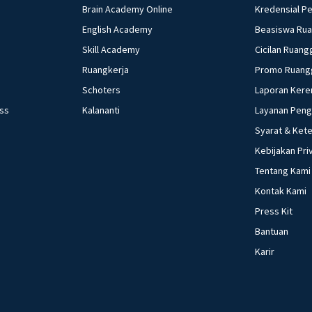
Brain Academy Online
Kredensial P
English Academy
Beasiswa Ru
Skill Academy
Cicilan Ruang
Ruangkerja
Promo Ruang
Schoters
Laporan Kere
ess
Kalananti
Layanan Pen
Syarat & Ket
Kebijakan Pri
Tentang Kami
Kontak Kami
Press Kit
Bantuan
Karir