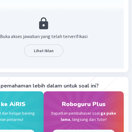
n bintang adalah
benda langit yang memancarkan
ndiri
. Bintang berjarak sangat jauh dari Bumi sehingga
 hanya nampak di saat malam hari dan nampak kecil.
embentuk pola tertentu yang disebut rasi bintang.
Buka akses jawaban yang telah terverifikasi
uga disebut sebagai bola gas bercahaya.
Lihat Iklan
·
0.0
(
0
)
Balas
ating
Community
Level 72
023 11:21
pemahaman lebih dalam untuk soal ini?
terverifikasi
dalah benda langit yang memancarkan cahaya sendiri.
 ke AiRIS
Roboguru Plus
Iklan
t dan belajar bareng
Dapatkan pembahasan soal
ga pake
·
0.0
(
0
)
Balas
ating
man pintarmu!
lama
, langsung dari Tutor!