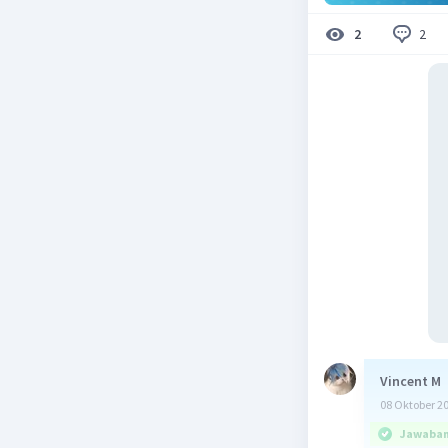
2
2
Vincent M
08 Oktober 2
Jawaban 