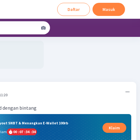
Daftar
Masuk
11:20
d dengan bintang
ryout SNBT & Menangkan E-Wallet 100rb
Klaim
alam
00
:
07
:
34
:
34