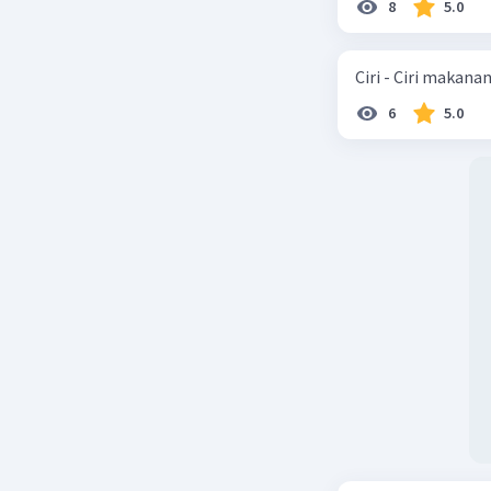
8
5.0
Ciri - Ciri makana
6
5.0