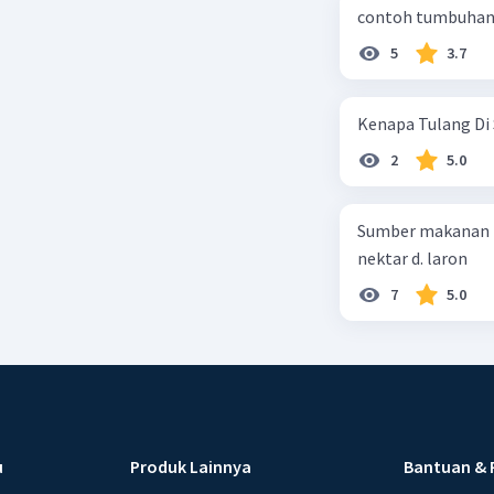
contoh tumbuhan 
5
3.7
Kenapa Tulang Di 
2
5.0
Sumber makanan kupu-kupu dewa
nektar d. laron
7
5.0
u
Produk Lainnya
Bantuan & 