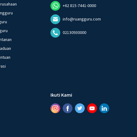
erusahaan
+62 815-7441-0000
angguru
info@ruangguru.com
guru
guru
02130930000
ntanan
gaduan
entuan
vasi
Ikuti Kami