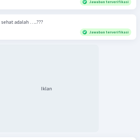
Jawaban terverifikasi
n sehat adalah …..???
Jawaban terverifikasi
Iklan