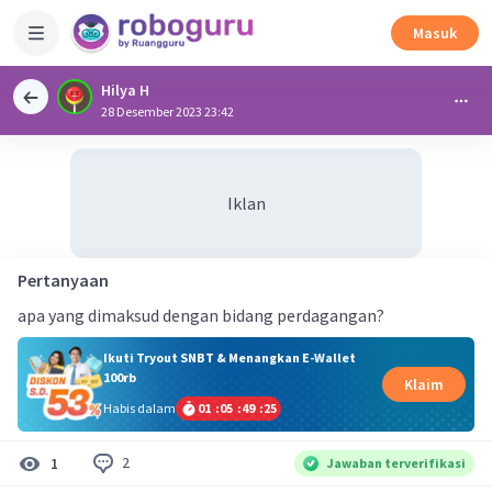
Masuk
Hilya H
28 Desember 2023 23:42
Iklan
Pertanyaan
apa yang dimaksud dengan bidang perdagangan?
Ikuti Tryout SNBT & Menangkan E-Wallet
100rb
Klaim
Habis dalam
01
:
05
:
49
:
24
2
1
Jawaban terverifikasi