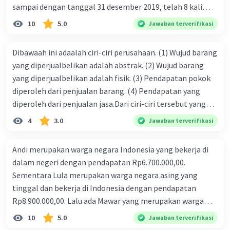
sampai dengan tanggal 31 desember 2019, telah 8 kali
terbit. 4. gaji terutang untuk periode berjalan sebesar
10
5.0
Jawaban terverifikasi
Rp800.000,00 dari data di atas, pencatatan jurnal pembalik
yang benar adalah ....
Dibawaah ini adaalah ciri-ciri perusahaan. (1) Wujud barang
yang diperjualbelikan adalah abstrak. (2) Wujud barang
yang diperjualbelikan adalah fisik. (3) Pendapatan pokok
diperoleh dari penjualan barang. (4) Pendapatan yang
diperoleh dari penjualan jasa.Dari ciri-ciri tersebut yang
merupakan ciri dari perusahaan dagang ditunjukan pada
4
3.0
Jawaban terverifikasi
nomor…. a. 1 dan 3 b. 3 dan 4 c. 2 dan 3 d. 1 dan 2 e. 2 dan 4
Andi merupakan warga negara Indonesia yang bekerja di
dalam negeri dengan pendapatan Rp6.700.000,00.
Sementara Lula merupakan warga negara asing yang
tinggal dan bekerja di Indonesia dengan pendapatan
Rp8.900.000,00. Lalu ada Mawar yang merupakan warga
negara Indonesia yang tinggal dan bekerja di luar negeri
10
5.0
Jawaban terverifikasi
dengan pendapatan Rp11.000.000,00. Hitunglah PNB