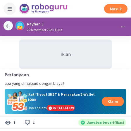
Masuk
Rayhan J
20 Desember 2023 11:37
Iklan
Pertanyaan
apa yang dimaksud dengan biaya?
Ikuti Tryout SNBT & Menangkan E-Wallet
100rb
Klaim
Habis dalam
02
:
13
:
33
:
28
2
1
Jawaban terverifikasi