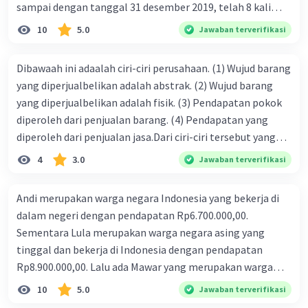
sampai dengan tanggal 31 desember 2019, telah 8 kali
terbit. 4. gaji terutang untuk periode berjalan sebesar
10
5.0
Jawaban terverifikasi
Rp800.000,00 dari data di atas, pencatatan jurnal pembalik
yang benar adalah ....
Dibawaah ini adaalah ciri-ciri perusahaan. (1) Wujud barang
yang diperjualbelikan adalah abstrak. (2) Wujud barang
yang diperjualbelikan adalah fisik. (3) Pendapatan pokok
diperoleh dari penjualan barang. (4) Pendapatan yang
diperoleh dari penjualan jasa.Dari ciri-ciri tersebut yang
merupakan ciri dari perusahaan dagang ditunjukan pada
4
3.0
Jawaban terverifikasi
nomor…. a. 1 dan 3 b. 3 dan 4 c. 2 dan 3 d. 1 dan 2 e. 2 dan 4
Andi merupakan warga negara Indonesia yang bekerja di
dalam negeri dengan pendapatan Rp6.700.000,00.
Sementara Lula merupakan warga negara asing yang
tinggal dan bekerja di Indonesia dengan pendapatan
Rp8.900.000,00. Lalu ada Mawar yang merupakan warga
negara Indonesia yang tinggal dan bekerja di luar negeri
10
5.0
Jawaban terverifikasi
dengan pendapatan Rp11.000.000,00. Hitunglah PNB