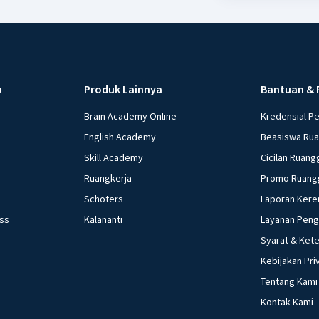
u
Produk Lainnya
Bantuan & 
Brain Academy Online
Kredensial P
English Academy
Beasiswa Ru
Skill Academy
Cicilan Ruang
Ruangkerja
Promo Ruang
Schoters
Laporan Kere
ess
Kalananti
Layanan Pen
Syarat & Ket
Kebijakan Pri
Tentang Kami
Kontak Kami