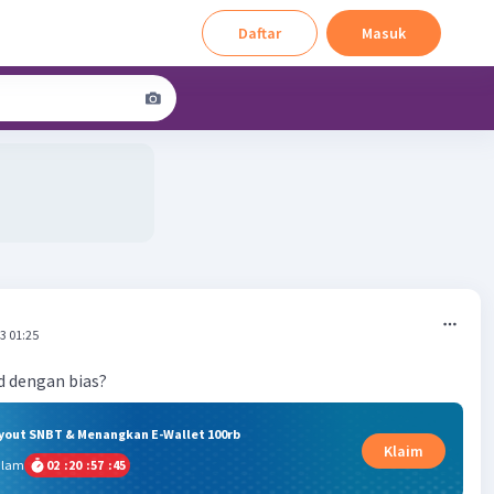
Daftar
Masuk
3 01:25
d dengan bias?
ryout SNBT & Menangkan E-Wallet 100rb
Klaim
alam
02
:
20
:
57
:
44