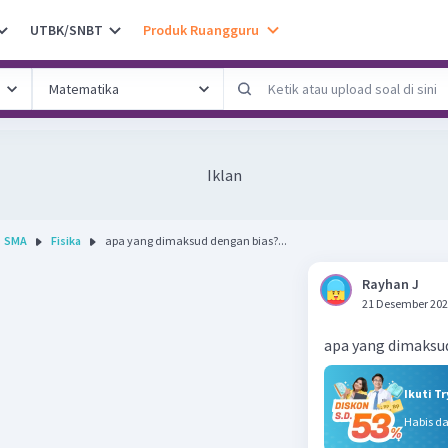
UTBK/SNBT
Produk Ruangguru
Iklan
SMA
Fisika
apa yang dimaksud dengan bias?...
Rayhan J
21 Desember 202
apa yang dimaksu
Ikuti T
Habis d