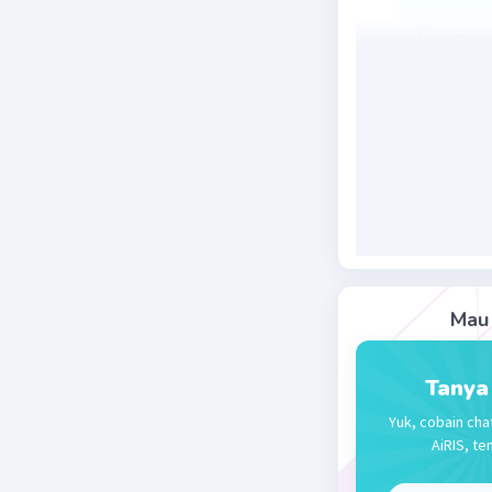
bias mer
udara den
Beri R
Zahra A
21 Desember 
Jawaban 
bias adal
benda be
Mau 
Beri R
Tanya
Yuk, cobain cha
AiRIS, te