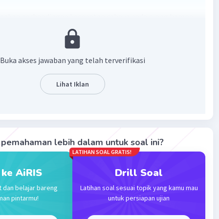
upakan perbandingan kecepatan cahaya pada ruang hampa
gan kecepatan cahaya pada suatu medium
·
0.0
(
0
)
Balas
ating
Buka akses jawaban yang telah terverifikasi
Lihat Iklan
Level 17
2023 02:20
terverifikasi
ah belokan arah dari garis tempuhan karena menembus
Iklan
ning
pemahaman lebih dalam untuk soal ini?
LATIHAN SOAL GRATIS!
·
0.0
(
0
)
Balas
ating
 ke AiRIS
Drill Soal
t dan belajar bareng
Latihan soal sesuai topik yang kamu mau
man pintarmu!
untuk persiapan ujian