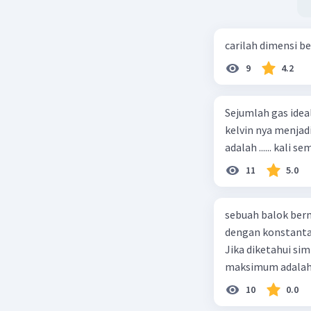
carilah dimensi b
9
4.2
Sejumlah gas idea
kelvin nya menjad
11
5.0
sebuah balok ber
dengan konstanta 
Jika diketahui s
maksimum adalah
10
0.0