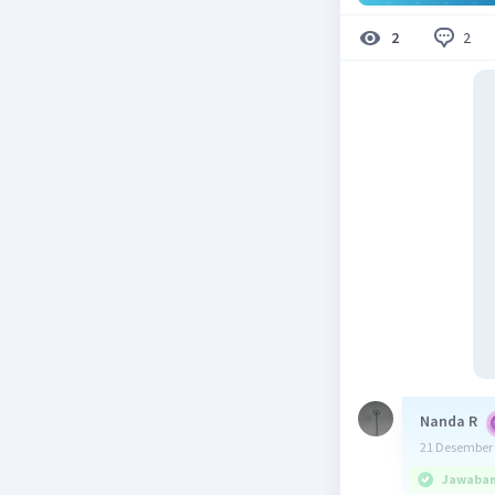
2
2
Nanda R
21 Desember 
Jawaban 