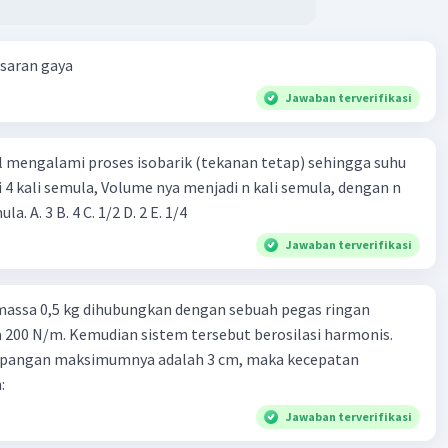
esaran gaya
Jawaban terverifikasi
l mengalami proses isobarik (tekanan tetap) sehingga suhu
i 4 kali semula, Volume nya menjadi n kali semula, dengan n
adalah ...... kali semula. A. 3 B. 4 C. 1/2 D. 2 E. 1/4
Jawaban terverifikasi
massa 0,5 kg dihubungkan dengan sebuah pegas ringan
200 N/m. Kemudian sistem tersebut berosilasi harmonis.
impangan maksimumnya adalah 3 cm, maka kecepatan
:
Jawaban terverifikasi