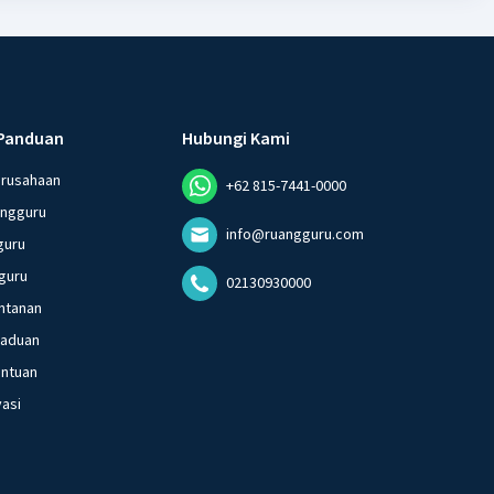
Panduan
Hubungi Kami
erusahaan
+62 815-7441-0000
angguru
info@ruangguru.com
guru
guru
02130930000
ntanan
gaduan
entuan
vasi