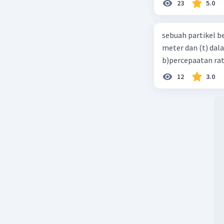
23
5.0
sebuah partikel b
meter dan (t) dal
b)percepaatan rat
12
3.0