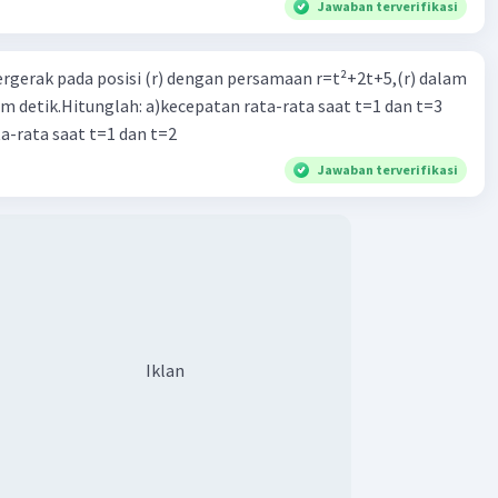
Jawaban terverifikasi
ergerak pada posisi (r) dengan persamaan r=t²+2t+5,(r) dalam
am detik.Hitunglah: a)kecepatan rata-rata saat t=1 dan t=3
a-rata saat t=1 dan t=2
Jawaban terverifikasi
Iklan