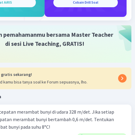
at AiRIS
Cobain Drill Soal
m pemahamanmu bersama Master Teacher
di sesi Live Teaching, GRATIS!
 gratis sekarang!
d kamu bisa tanya soal ke Forum sepuasnya, lho.
a
cepatan merambat bunyi di udara 328 m/det. Jika setiap
epatan merambat bunyi bertambah 0,6 m/det. Tentukan
at bunyi pada suhu 8°C!