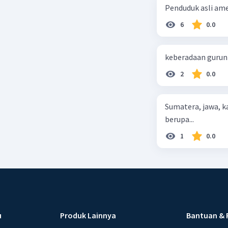
Penduduk asli ameri
6
0.0
keberadaan gurun d
2
0.0
Sumatera, jawa, 
berupa...
1
0.0
u
Produk Lainnya
Bantuan & 