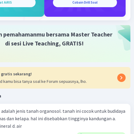
at AiRIS
Cobain Drill Soal
·
0.0
(
0
)
Balas
ating
m pemahamanmu bersama Master Teacher
di sesi Live Teaching, GRATIS!
 gratis sekarang!
d kamu bisa tanya soal ke Forum sepuasnya, lho.
a
 adalah jenis tanah organosol. tanah ini cocok untuk budidaya
as dan kelapa. hal ini disebabkan tingginya kandungan a.
ineral d. air