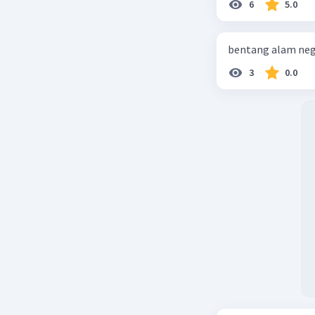
6
5.0
bentang alam neg
3
0.0