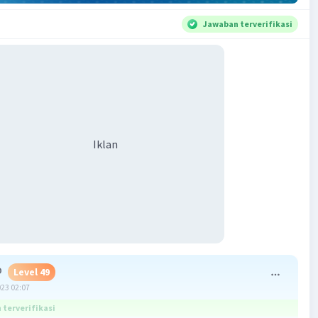
Jawaban terverifikasi
Iklan
D
Level 49
023 02:07
terverifikasi