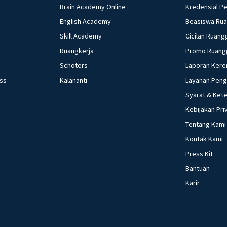
Brain Academy Online
Kredensial P
English Academy
Beasiswa Ru
Skill Academy
Cicilan Ruang
Ruangkerja
Promo Ruang
Schoters
Laporan Kere
ess
Kalananti
Layanan Pen
Syarat & Ket
Kebijakan Pri
Tentang Kami
Kontak Kami
Press Kit
Bantuan
Karir