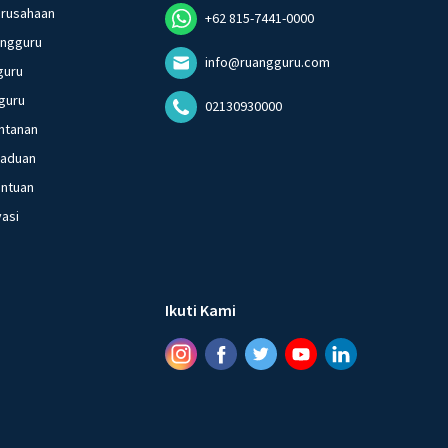
erusahaan
+62 815-7441-0000
angguru
info@ruangguru.com
guru
guru
02130930000
ntanan
gaduan
entuan
vasi
Ikuti Kami