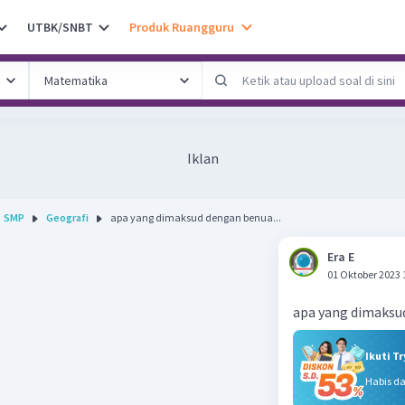
UTBK/SNBT
Produk Ruangguru
Iklan
SMP
Geografi
apa yang dimaksud dengan benua...
Era E
01 Oktober 2023 
apa yang dimaksu
Ikuti T
Habis d