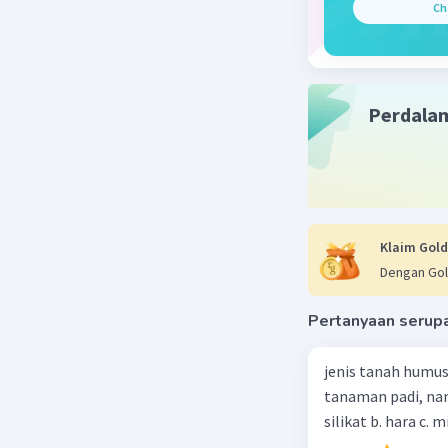
Ch
global.
Beri R
Perdala
Klaim Gold
Dengan Gol
Pertanyaan serup
jenis tanah humus
tanaman padi, nan
silikat b. hara c. m