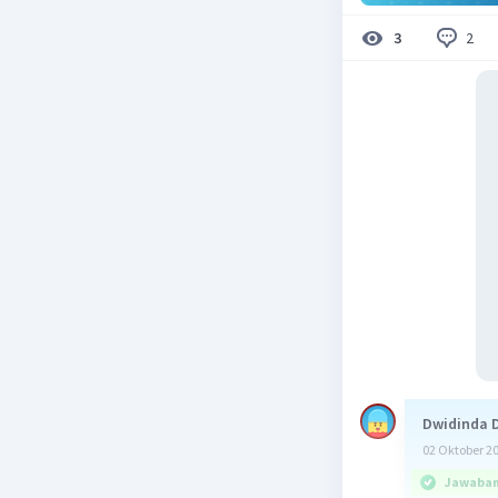
2
3
Dwidinda 
02 Oktober 2
Jawaban 