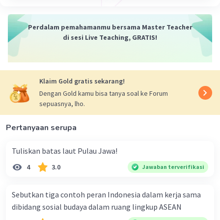
membentuk suatu waduk
Perdalam pemahamanmu bersama Master Teacher
·
0.0
(
0
)
Balas
Beri Rating
di sesi Live Teaching, GRATIS!
Klaim Gold gratis sekarang!
Dengan Gold kamu bisa tanya soal ke Forum
sepuasnya, lho.
Pertanyaan serupa
Tuliskan batas laut Pulau Jawa!
4
3.0
Jawaban terverifikasi
Sebutkan tiga contoh peran Indonesia dalam kerja sama
dibidang sosial budaya dalam ruang lingkup ASEAN