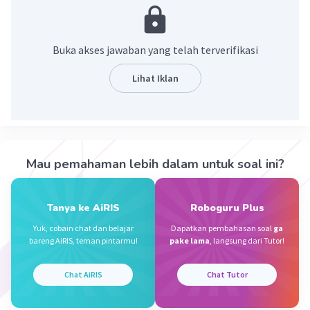
sehingga membentuk suatu waduk dengan
cadangan air.
Buka akses jawaban yang telah terverifikasi
·
0.0
(
0
)
Balas
Beri Rating
Lihat Iklan
Rayhan J
Level 17
25 Desember 2023 23:25
Jawaban terverifikasi
Mau pemahaman lebih dalam untuk soal ini?
bangunan penahan aliran air sungai sehingga
Iklan
membentuk suatu waduk
Tanya ke AiRIS
Roboguru Plus
·
0.0
(
0
)
Balas
Beri Rating
Yuk, cobain chat dan belajar
Dapatkan pembahasan soal
ga
bareng AiRIS, teman pintarmu!
pake lama
, langsung dari Tutor!
Rayhan J
Level 17
25 Desember 2023 23:25
Chat AiRIS
Chat Tutor
bangunan penahan aliran air sungai sehingga