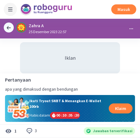
Masuk
Zahra A
25 Desember 2023 22:57
Iklan
Pertanyaan
apa yang dimaksud dengan bendungan
Ikuti Tryout SNBT & Menangkan E-Wallet
100rb
Klaim
Habis dalam
00
:
10
:
35
:
20
3
1
Jawaban terverifikasi