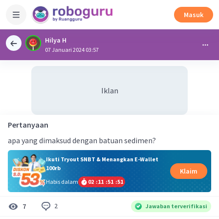
Masuk
Hilya H
07 Januari 2024 03:57
Iklan
Pertanyaan
apa yang dimaksud dengan batuan sedimen?
Ikuti Tryout SNBT & Menangkan E-Wallet
100rb
Klaim
Habis dalam
02
:
11
:
51
:
51
2
7
Jawaban terverifikasi