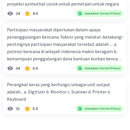
proyeksi azimuthal cocok untuk pemetaan untuk negara
Kesimpulan:
Jadi, batuan sedimen adalah batuan yang terbentuk dari
24
4.0
Jawaban terverifikasi
proses pengendapan material hasil erosi batuan lain
yang kemudian mengalami litifikasi menjadi batuan
padat. Batuan ini biasanya memiliki lapisan-lapisan atau
Partisipasi masyarakat diperlukan dalam upaya
strata. Contohnya adalah batu pasir, batu gamping, dan
penanggulangan bencana. Faktor yang melatar-belakangi
batu lempung. Semoga penjelasan ini membantu Anda
pentingnya partisipasi masyarakat tersebut adalah .... a.
🙂.
potensi bencana di wilayah Indonesia makin beragam b.
kemampuan penggalangan dana bantuan korban bencana
·
0.0
(
0
)
Balas
Beri Rating
makin tinggi c. pemahaman pendidikan kebencanaan
34
0.0
Jawaban terverifikasi
kepada masyarakat masih rendah d. masyarakat
merupakan pihak yang langsung berhadapan dengan
Perangkat keras yang berfungsi sebagai unit output
bencana e. kepercayaan pemerintah bahwa masyarakat
adalah... a. Digitizer b. Monitor c. Scanner d. Printer e.
mampu mengatasi bencana
Keyboard
31
5.0
Jawaban terverifikasi