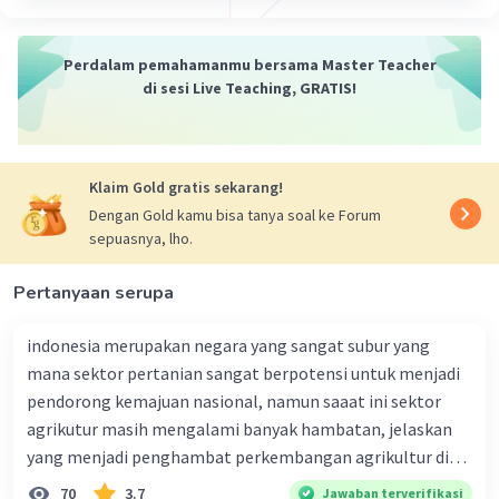
Dengan berjalannya waktu dan ditambah
dengan campuran material lain, sedimen
Perdalam pemahamanmu bersama Master Teacher
tersebut mengendap dan membatu,
di sesi Live Teaching, GRATIS!
hingga jadilah batuan sedimen.
Batuan sedimen penting dalam siklus
pembentukan batuan dan meliputi sekitar 75%
Klaim Gold gratis sekarang!
dari permukaan bumi. Contoh batuan sedimen
Dengan Gold kamu bisa tanya soal ke Forum
umum meliputi batu kapur, batu pasir, dan
sepuasnya, lho.
lempung.
Semoga Membantu!!
Pertanyaan serupa
·
0.0
(
0
)
Balas
Beri Rating
indonesia merupakan negara yang sangat subur yang
mana sektor pertanian sangat berpotensi untuk menjadi
pendorong kemajuan nasional, namun saaat ini sektor
Kevin L
Gold
Level 87
agrikutur masih mengalami banyak hambatan, jelaskan
07 Januari 2024 04:54
yang menjadi penghambat perkembangan agrikultur di
Jawaban terverifikasi
indonesia
70
3.7
Jawaban terverifikasi