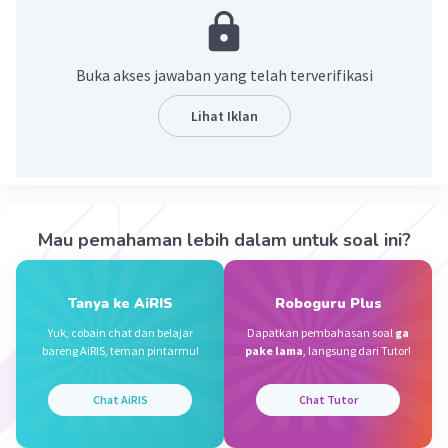
bentuk pertukaran tertua yang diketahui dan biasanya
terjadi dalam masyarakat yang belum mengembangkan
mata uang.
Buka akses jawaban yang telah terverifikasi
·
0.0
(
0
)
Balas
Beri Rating
Lihat Iklan
Nanda R
Community
Level 89
24 Desember 2023 06:40
Jawaban terverifikasi
Mau pemahaman lebih dalam untuk soal ini?
barter adalah suatu sistem pertukaran antara
Iklan
barang dengan barang atau barang dengan jasa
Tanya ke AiRIS
Roboguru Plus
atau sebaliknya.
Yuk, cobain chat dan belajar
Dapatkan pembahasan soal
ga
bareng AiRIS, teman pintarmu!
pake lama
, langsung dari Tutor!
·
0.0
(
0
)
Balas
Beri Rating
Chat AiRIS
Chat Tutor