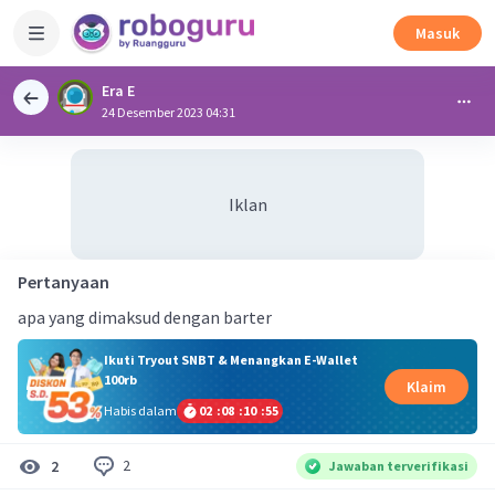
Masuk
Era E
24 Desember 2023 04:31
Iklan
Pertanyaan
apa yang dimaksud dengan barter
Ikuti Tryout SNBT & Menangkan E-Wallet
100rb
Klaim
Habis dalam
02
:
08
:
10
:
54
2
2
Jawaban terverifikasi