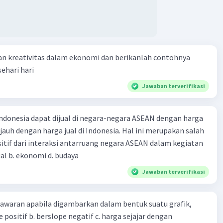
uga memiliki peran dalam memfasilitasi pembayaran dan
ian transaksi di negara tersebut, termasuk melalui sistem
n dan kliring.
an kreativitas dalam ekonomi dan berikanlah contohnya
nk sentral yang terkenal termasuk Bank Sentral Amerika
ehari hari
Federal Reserve), Bank Sentral Eropa (European Central
n Bank Indonesia. Bank sentral adalah komponen kunci
Jawaban terverifikasi
gelolaan ekonomi dan keuangan suatu negara.
ndonesia dapat dijual di negara-negara ASEAN dengan harga
·
0.0
(
0
)
Balas
ating
 jauh dengan harga jual di Indonesia. Hal ini merupakan salah
itif dari interaksi antarruang negara ASEAN dalam kegiatan
sial b. ekonomi d. budaya
Jawaban terverifikasi
waran apabila digambarkan dalam bentuk suatu grafik,
lope positif b. berslope negatif c. harga sejajar dengan