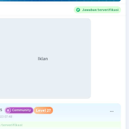
Jawaban terverifikasi
Iklan
 S
Community
Level 27
023 07:48
terverifikasi