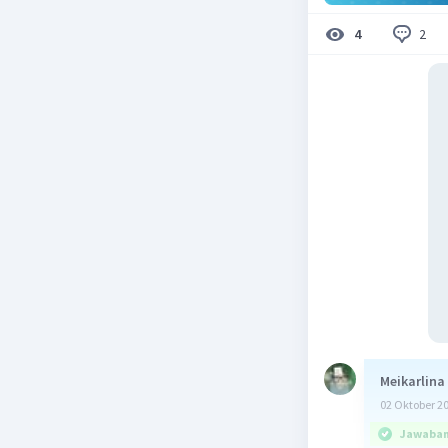
2
4
Meikarlina
02 Oktober 2
Jawaban 