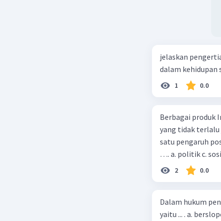
sentral j
penyelesa
pembayara
jelaskan pengerti
Contoh ba
dalam kehidupan s
Serikat (
Bank), da
1
0.0
dalam pen
Berbagai produk I
Beri R
yang tidak terlalu
satu pengaruh pos
…. a. politik c. so
2
0.0
Dalam hukum pena
yaitu ... . a. bers