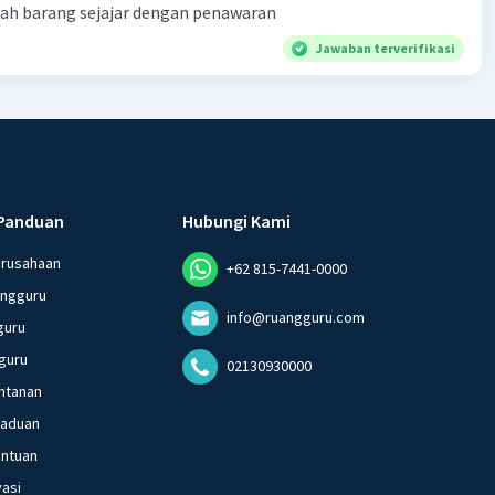
lah barang sejajar dengan penawaran
Jawaban terverifikasi
Panduan
Hubungi Kami
erusahaan
+62 815-7441-0000
angguru
info@ruangguru.com
guru
guru
02130930000
ntanan
gaduan
entuan
vasi