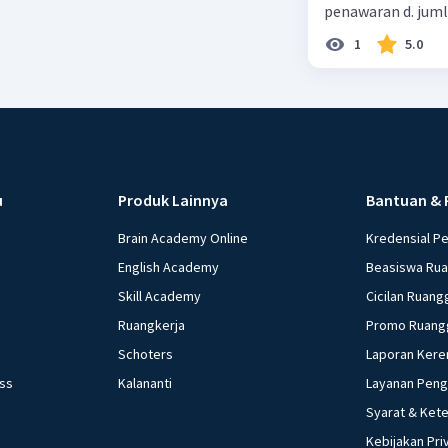
penawaran d. jum
1
5.0
u
Produk Lainnya
Bantuan & 
Brain Academy Online
Kredensial P
English Academy
Beasiswa Ru
Skill Academy
Cicilan Ruang
Ruangkerja
Promo Ruang
Schoters
Laporan Kere
ess
Kalananti
Layanan Pen
Syarat & Ket
Kebijakan Pri