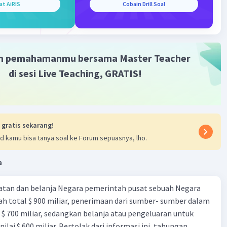
at AiRIS
Cobain Drill Soal
Gold
Level 87
023 08:48
m pemahamanmu bersama Master Teacher
terverifikasi
di sesi Live Teaching, GRATIS!
ral adalah lembaga keuangan yang bertugas sebagai
Iklan
dan pelaksana kebijakan moneter dalam suatu negara.
ral berperan penting dalam mengelola sistem keuangan
mi negara tersebut. Beberapa fungsi utama bank sentral
 gratis sekarang!
d kamu bisa tanya soal ke Forum sepuasnya, lho.
rol Mata Uang dan Kebijakan Moneter**: Bank sentral
ung jawab mencetak atau mengeluarkan uang tunai dan
a
 jumlah uang yang beredar. Mereka juga mengatur suku
 berbagai instrumen kebijakan lainnya untuk
tan dan belanja Negara pemerintah pusat sebuah Negara
ikan inflasi, pertumbuhan ekonomi, dan stabilitas mata
ah total $ 900 miliar, penerimaan dari sumber- sumber dalam
 $ 700 miliar, sedangkan belanja atau pengeluaran untuk
nilai $ 600 miliar. Bertolak dari informasi ini, tabungan