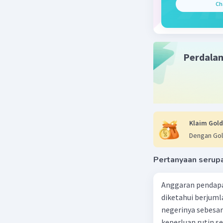
Ch
Kevin L
02 Oktober 2
Perdala
Jawaban 
Bank sent
pengatur 
Bank sent
dan ekono
meliputi:
Klaim Gold
Dengan Gol
1. **Kont
bertangg
Pertanyaan serup
mengawasi
bunga dan
Anggaran pendapa
mengendal
diketahui berjuml
uang.
negerinya sebesar
keperluan rutin se