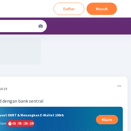
Daftar
Masuk
14:19
d dengan bank sentral
ryout SNBT & Menangkan E-Wallet 100rb
Klaim
alam
01
:
05
:
26
:
19