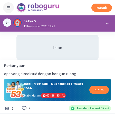
Masuk
Satya S
13 November 2023 13:28
Iklan
Pertanyaan
apa yang dimaksud dengan bangun ruang
Ikuti Tryout SNBT & Menangkan E-Wallet
100rb
Klaim
Habis dalam
02
:
18
:
33
:
41
2
1
Jawaban terverifikasi