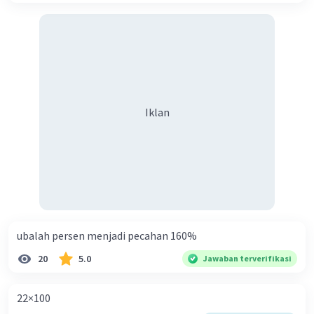
rubik, dan dadu.
Balok
digunakan untuk membuat rumah,
lemari, dan meja.
Prisma
digunakan untuk membuat kaca
jendela, gelas, dan prisma segitiga.
Limas
digunakan untuk membuat
piramida, topi, dan kerucut es.
Iklan
Tabung
digunakan untuk membuat
kaleng, botol, dan pipa.
Kerucut
digunakan untuk membuat topi,
kerucut es, dan corong.
Bola
digunakan untuk membuat bola
dunia, bola tenis, dan bola sepak.
ubalah persen menjadi pecahan 160%
20
5.0
·
5.0
(
1
)
Balas
Beri Rating
Jawaban terverifikasi
22×100
Diandra S
Level 24