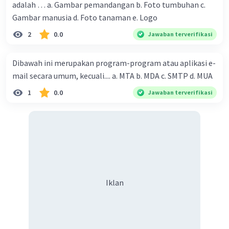
adalah … a. Gambar pemandangan b. Foto tumbuhan c.
Definisi:
Wireless modem
atau
engine
Gambar manusia d. Foto tanaman e. Logo
adalah komponen dalam ponsel yang
2
0.0
Jawaban terverifikasi
bertanggung jawab untuk mengelola
komunikasi nirkabel, termasuk
Dibawah ini merupakan program-program atau aplikasi e-
pengiriman pesan teks melalui
mail secara umum, kecuali.... a. MTA b. MDA c. SMTP d. MUA
jaringan seluler.
Fungsi Utama:
1
0.0
Jawaban terverifikasi
Mengonversi AT-Commands
menjadi aksi nyata, seperti
pengiriman pesan atau inisiasi
panggilan.
Mengonversi pesan teks dari
format PDU ke format yang
Iklan
dapat dibaca oleh ponsel dan
sebaliknya.
Berkomunikasi dengan stasiun
basis melalui protokol GSM