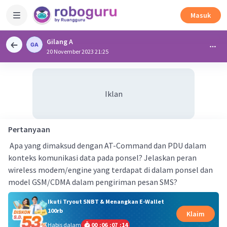
Masuk
Gilang A
20 November 2023 21:25
Iklan
Pertanyaan
Apa yang dimaksud dengan AT-Command dan PDU dalam
konteks komunikasi data pada ponsel? Jelaskan peran
wireless modem/engine yang terdapat di dalam ponsel dan
model GSM/CDMA dalam pengiriman pesan SMS?
Ikuti Tryout SNBT & Menangkan E-Wallet
100rb
Klaim
Habis dalam
00
:
06
:
07
:
14