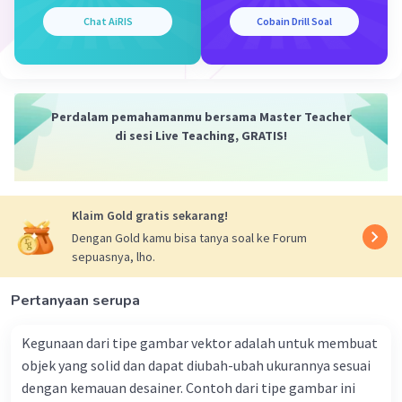
PDU (
Protocol Data Unit
):
Chat AiRIS
Cobain Drill Soal
Definisi:
PDU adalah format data yang
digunakan dalam protokol SMS pada
jaringan seluler. PDU digunakan untuk
Perdalam pemahamanmu bersama Master Teacher
mengemas pesan teks sebelum dikirimkan
di sesi Live Teaching, GRATIS!
melalui jaringan.
Struktur PDU SMS:
PDU berisi informasi
tentang pesan, seperti nomor pengirim,
nomor tujuan, jenis pesan, dan isi pesan itu
Klaim Gold gratis sekarang!
sendiri. Pesan dalam format PDU
Dengan Gold kamu bisa tanya soal ke Forum
dikirimkan melalui jaringan dan diubah
sepuasnya, lho.
menjadi format yang dapat dibaca oleh
penerima.
Pertanyaan serupa
Kegunaan dari tipe gambar vektor adalah untuk membuat
Peran
Wireless Modem
/
Engine
dalam Ponsel
objek yang solid dan dapat diubah-ubah ukurannya sesuai
dengan kemauan desainer. Contoh dari tipe gambar ini
Wireless Modem/Engine
: