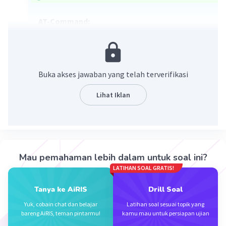
AT-Command:
Definisi:
AT-Command (
Attention
Command
) adalah serangkaian perintah
yang digunakan untuk berkomunikasi
Buka akses jawaban yang telah terverifikasi
dengan perangkat melalui antarmuka
serial. Pada ponsel, AT-Commands
Lihat Iklan
umumnya digunakan untuk mengontrol
dan mengkonfigurasi berbagai fitur,
termasuk pengiriman pesan teks (SMS).
Penggunaan pada Ponsel:
Misalnya,
perintah
AT+CMGS
dapat digunakan untuk
Mau pemahaman lebih dalam untuk soal ini?
mengirim pesan teks. Setelah perintah ini,
LATIHAN SOAL GRATIS!
ponsel akan menunggu nomor tujuan dan
teks pesan sebelum mengirimkan pesan
Tanya ke AiRIS
Drill Soal
tersebut.
Yuk, cobain chat dan belajar
Latihan soal sesuai topik yang
bareng AiRIS, teman pintarmu!
kamu mau untuk persiapan ujian