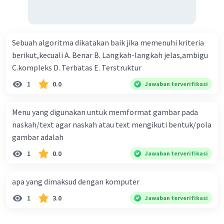
atau CDMA untuk mentransfer
pesan.
Sebuah algoritma dikatakan baik jika memenuhi kriteria
Model GSM/CDMA dalam Pengiriman Pesan SMS
berikut,kecuali A. Benar B. Langkah-langkah jelas,ambigu
GSM (
Global System for Mobile
C.kompleks D. Terbatas E. Terstruktur
Communications
):
1
0.0
Jawaban terverifikasi
Pengiriman Pesan SMS pada GSM:
Menu yang digunakan untuk memformat gambar pada
Pada GSM, pesan SMS dikirimkan
naskah/text agar naskah atau text mengikuti bentuk/pola
melalui saluran pengendali (
control
gambar adalah
channel
) yang disediakan oleh stasiun
1
0.0
Jawaban terverifikasi
basis. Perangkat GSM menggunakan
AT-Commands untuk berkomunikasi
dengan modem dan menginisiasi
apa yang dimaksud dengan komputer
pengiriman pesan.
1
3.0
Jawaban terverifikasi
Pesan diubah menjadi format PDU
sebelum dikirim melalui jaringan