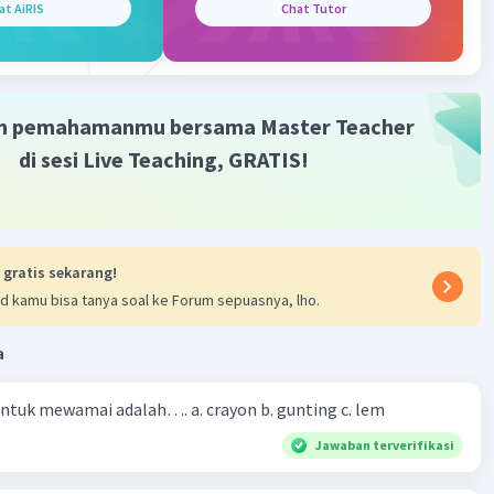
an atau lirik dapat dipahami dengan jelas oleh pendengar.
at AiRIS
Chat Tutor
 yang buruk, di sisi lain, dapat menyebabkan kata-kata atau
dengar samar, membingungkan, atau sulit dipahami.
tikulasi sering kali dilakukan dalam pelatihan vokal,
m pemahamanmu bersama Master Teacher
kting, dan bahkan terapi bicara untuk meningkatkan
di sesi Live Teaching, GRATIS!
n dan kemampuan berbicara dengan baik. Kemampuan
i juga berperan penting dalam seni pertunjukan seperti
an opera, di mana penonton bergantung pada pemahaman
 dan pesan yang disampaikan oleh para aktor dan penyanyi.
 gratis sekarang!
d kamu bisa tanya soal ke Forum sepuasnya, lho.
·
0.0
(
0
)
Balas
ating
a
 untuk mewamai adalah…. a. crayon b. gunting c. lem
Jawaban terverifikasi