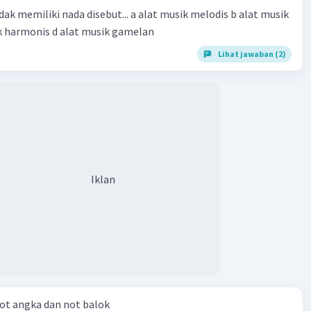
dak memiliki nada disebut... a alat musik melodis b alat musik
ik harmonis d alat musik gamelan
Lihat jawaban (2)
Iklan
ot angka dan not balok​