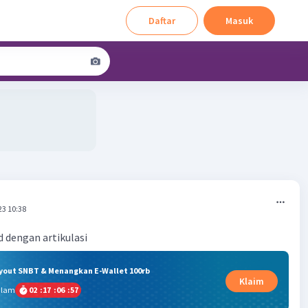
Daftar
Masuk
23 10:38
 dengan artikulasi
ryout SNBT & Menangkan E-Wallet 100rb
Klaim
alam
02
:
17
:
06
:
57