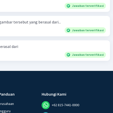
Jawaban terverifikasi
ambar tersebut yang berasal dari...
Jawaban terverifikasi
erasal dari
Jawaban terverifikasi
Panduan
Hubungi Kami
erusahaan
+62 815-7441-0000
angguru