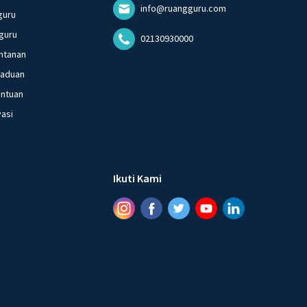
info@ruangguru.com
guru
guru
02130930000
ntanan
gaduan
entuan
vasi
Ikuti Kami