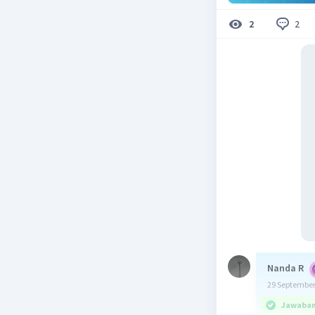
2
2
Nanda R
29 September
Jawaban 