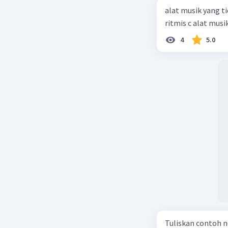
alat musik yang ti
ritmis c alat mus
4
5.0
Tuliskan contoh n