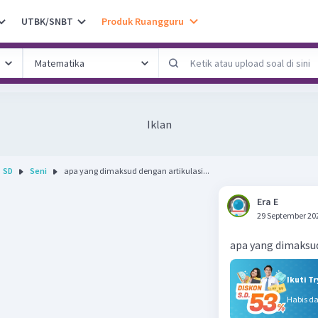
UTBK/SNBT
Produk Ruangguru
Iklan
SD
Seni
apa yang dimaksud dengan artikulasi...
Era E
29 September 20
apa yang dimaksud
Ikuti T
Habis d