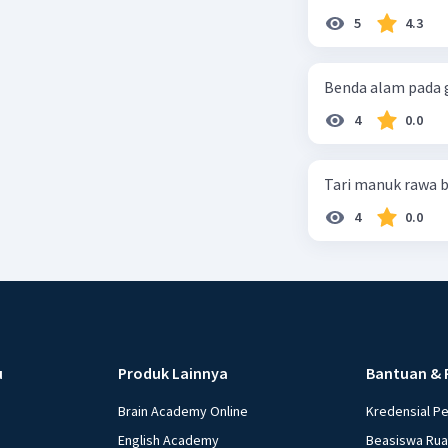
5
4.3
Benda alam pada g
4
0.0
Tari manuk rawa b
4
0.0
u
Produk Lainnya
Bantuan & 
Brain Academy Online
Kredensial P
English Academy
Beasiswa Ru