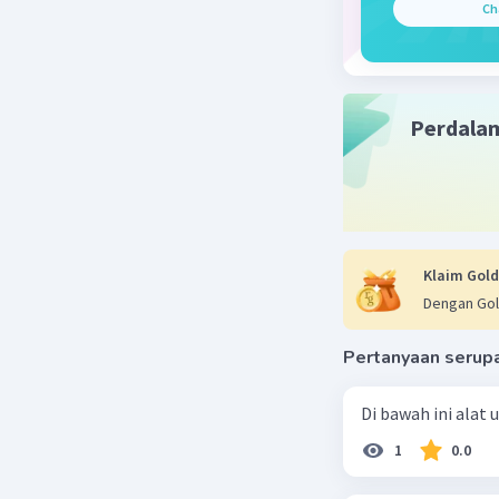
baik, pes
Ch
Artikulasi
suara ter
Latihan ar
Perdala
pidato, a
kejelasa
artikulas
teater d
kata-kata
Klaim Gold
Dengan Gol
Beri R
Pertanyaan serup
Di bawah ini alat
1
0.0