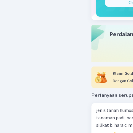
perbedaan
Ch
Beri R
Perdala
Klaim Gold
Dengan Gol
Pertanyaan serup
jenis tanah humus
tanaman padi, nan
silikat b. hara c. m