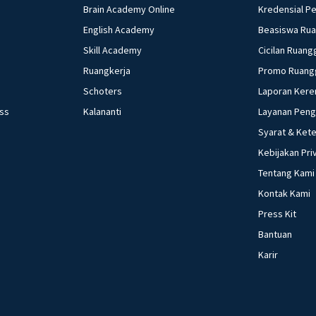
Brain Academy Online
Kredensial P
English Academy
Beasiswa Ru
Skill Academy
Cicilan Ruang
Ruangkerja
Promo Ruang
Schoters
Laporan Kere
ess
Kalananti
Layanan Pen
Syarat & Ket
Kebijakan Pri
Tentang Kami
Kontak Kami
Press Kit
Bantuan
Karir