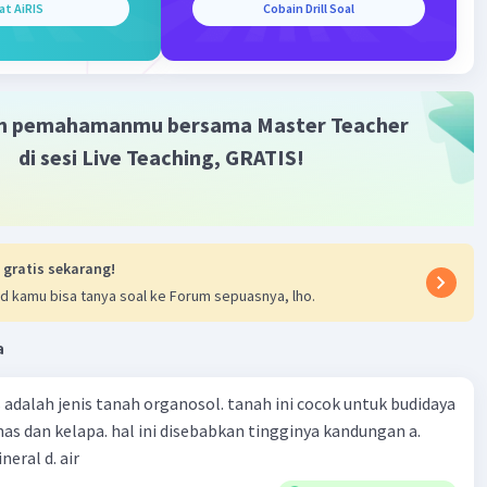
 tekanan dalam suatu sistem cuaca.
at AiRIS
Cobain Drill Soal
·
0.0
(
0
)
Balas
ating
m pemahamanmu bersama Master Teacher
di sesi Live Teaching, GRATIS!
 gratis sekarang!
d kamu bisa tanya soal ke Forum sepuasnya, lho.
a
 adalah jenis tanah organosol. tanah ini cocok untuk budidaya
as dan kelapa. hal ini disebabkan tingginya kandungan a.
ineral d. air