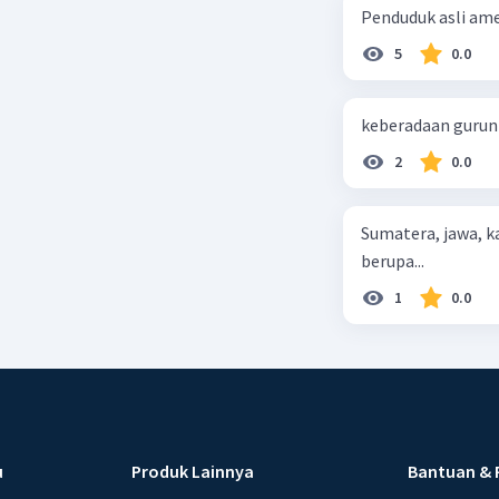
Penduduk asli ameri
5
0.0
keberadaan gurun d
2
0.0
Sumatera, jawa, 
berupa...
1
0.0
u
Produk Lainnya
Bantuan & 