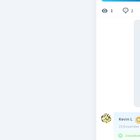
2
1
Kevin L
25 Desember 
Jawaban 