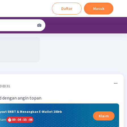
Daftar
Masuk
3 03:31
d dengan angin topan
ryout SNBT & Menangkan E-Wallet 100rb
Klaim
alam
00
:
04
:
55
:
05