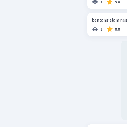
7
5.0
bentang alam neg
3
0.0