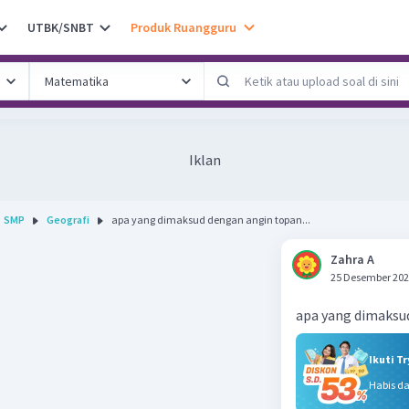
UTBK/SNBT
Produk Ruangguru
Iklan
SMP
Geografi
apa yang dimaksud dengan angin topan...
Zahra A
25 Desember 202
apa yang dimaksu
Ikuti T
Habis d