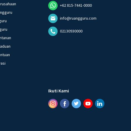
erusahaan
+62 815-7441-0000
angguru
info@ruangguru.com
guru
guru
02130930000
ntanan
gaduan
entuan
vasi
Ikuti Kami