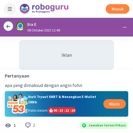
Masuk
Era E
08 Oktober 2023 11:48
Iklan
Pertanyaan
apa yang dimaksud dengan angin fohn
Ikuti Tryout SNBT & Menangkan E-Wallet
100rb
Klaim
Habis dalam
00
:
13
:
12
:
15
2
1
Jawaban terverifikasi