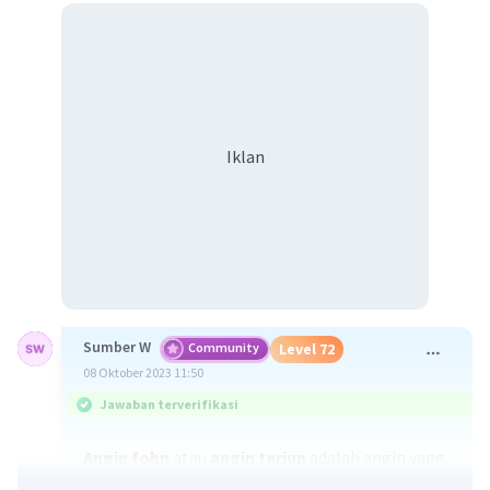
Iklan
Sumber W
Community
Level 72
08 Oktober 2023 11:50
Jawaban terverifikasi
Angin fohn
atau
angin terjun
adalah angin yang
terjadi apabila ada gerakan massa udara yang