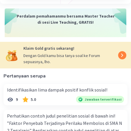
1. Asimilasi adalah proses di mana suatu kelompok
mengadopsi budaya lain dan secara bertahap
Perdalam pemahamanmu bersama Master Teacher
kehilangan ciri-ciri budaya asli mereka.
di sesi Live Teaching, GRATIS!
2. Proses ini bisa terjadi melalui berbagai cara, seperti
interaksi sosial, pendidikan, atau media.
3. Hasil dari proses asimilasi ini seringkali adalah
terbentuknya budaya baru yang merupakan gabungan
dari budaya asli dan budaya yang diadopsi.
Klaim Gold gratis sekarang!
Dengan Gold kamu bisa tanya soal ke Forum
Kesimpulan:
sepuasnya, lho.
Asimilasi dalam sosiologi adalah proses pembauran
suatu kebudayaan yang disertai dengan hilangnya ciri
Pertanyaan serupa
khas kebudayaan asli, sehingga membentuk suatu
kebudayaan yang baru. Semoga penjelasan ini
Identifikasikan lima dampak positif konflik sosial!
membantu Anda 🙂.
9
5.0
Jawaban terverifikasi
·
0.0
(
0
)
Balas
Beri Rating
Perhatikan contoh judul penelitian sosial di bawah ini!
”Faktor Penyebab Terjadinya Perilaku Membolos di SMA N
2 Tegalrejo” Berdasarkan contoh judul penelitian di atas