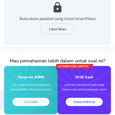
kebudayaan asli, sehingga membentuk suatu
kebudayaan yang baru
Buka akses jawaban yang telah terverifikasi
·
0.0
(
0
)
Balas
Beri Rating
Lihat Iklan
Kevin L
Gold
Level 87
01 Januari 2024 23:29
Jawaban terverifikasi
Pertanyaan tersebut membahas tentang konsep
Mau pemahaman lebih dalam untuk soal ini?
asimilasi dalam bidang sosiologi. Asimilasi adalah
Iklan
LATIHAN SOAL GRATIS!
proses di mana individu atau kelompok mengadopsi
budaya lain dan secara bertahap kehilangan ciri-ciri
Tanya ke AiRIS
Drill Soal
budaya asli mereka. Ini bisa terjadi melalui berbagai
Yuk, cobain chat dan belajar
Latihan soal sesuai topik yang
cara, seperti interaksi sosial, pendidikan, atau media.
bareng AiRIS, teman pintarmu!
kamu mau untuk persiapan ujian
Proses ini seringkali menghasilkan budaya baru yang
merupakan gabungan dari budaya asli dan budaya yang
Chat AiRIS
Cobain Drill Soal
diadopsi.
Penjelasan: