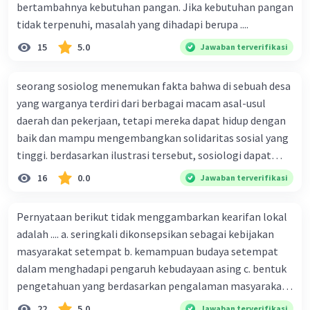
bertambahnya kebutuhan pangan. Jika kebutuhan pangan
tidak terpenuhi, masalah yang dihadapi berupa ....
15
5.0
Jawaban terverifikasi
seorang sosiolog menemukan fakta bahwa di sebuah desa
yang warganya terdiri dari berbagai macam asal-usul
daerah dan pekerjaan, tetapi mereka dapat hidup dengan
baik dan mampu mengembangkan solidaritas sosial yang
tinggi. berdasarkan ilustrasi tersebut, sosiologi dapat
berfungsi sebagai ilmu yang ....
16
0.0
Jawaban terverifikasi
Pernyataan berikut tidak menggambarkan kearifan lokal
adalah .... a. seringkali dikonsepsikan sebagai kebijakan
masyarakat setempat b. kemampuan budaya setempat
dalam menghadapi pengaruh kebudayaan asing c. bentuk
pengetahuan yang berdasarkan pengalaman masyarakat
turun temurun antargenerasi d. Kebijakan manusia yang
22
5.0
Jawaban terverifikasi