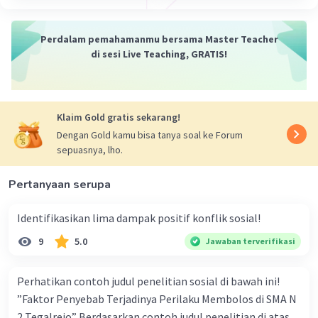
2. Proses akulturasi ini bisa berlangsung secara
perlahan dan bertahap, atau bisa juga terjadi secara
cepat dan mendadak.
Perdalam pemahamanmu bersama Master Teacher
3. Akulturasi bisa berdampak positif, seperti
di sesi Live Teaching, GRATIS!
memperkaya kebudayaan lokal dan memperluas
wawasan masyarakat. Namun, akulturasi juga bisa
berdampak negatif, seperti hilangnya kebudayaan asli
dan terjadinya konflik sosial.
Klaim Gold gratis sekarang!
Dengan Gold kamu bisa tanya soal ke Forum
Kesimpulan:
sepuasnya, lho.
Jadi, akulturasi dalam sosiologi adalah proses
perpaduan antara dua kebudayaan atau lebih yang
Pertanyaan serupa
berbeda. Proses ini biasanya terjadi ketika suatu
masyarakat atau kelompok masyarakat berinteraksi
dengan masyarakat atau kelompok masyarakat lainnya.
Identifikasikan lima dampak positif konflik sosial!
Semoga penjelasan ini membantu kamu 🙂
9
5.0
Jawaban terverifikasi
·
0.0
(
0
)
Balas
Beri Rating
Perhatikan contoh judul penelitian sosial di bawah ini!
”Faktor Penyebab Terjadinya Perilaku Membolos di SMA N
2 Tegalrejo” Berdasarkan contoh judul penelitian di atas