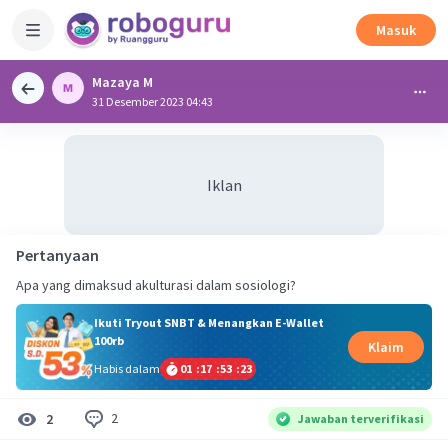
Masuk
Mazaya M
31 Desember 2023 04:43
Iklan
Pertanyaan
Apa yang dimaksud akulturasi dalam sosiologi?
Ikuti Tryout SNBT & Menangkan E-Wallet
100rb
Klaim
Habis dalam
01
:
17
:
53
:
22
2
2
Jawaban terverifikasi