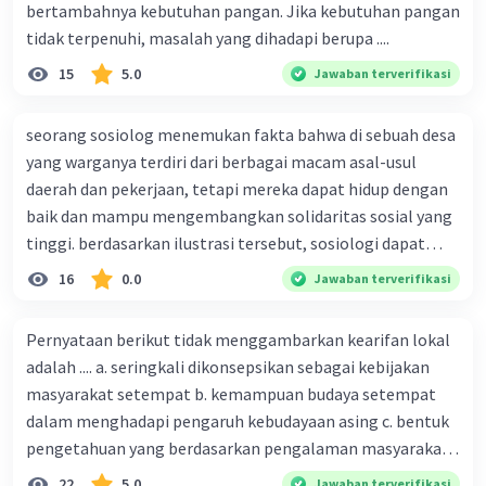
bertambahnya kebutuhan pangan. Jika kebutuhan pangan
tidak terpenuhi, masalah yang dihadapi berupa ....
15
5.0
Jawaban terverifikasi
seorang sosiolog menemukan fakta bahwa di sebuah desa
yang warganya terdiri dari berbagai macam asal-usul
daerah dan pekerjaan, tetapi mereka dapat hidup dengan
baik dan mampu mengembangkan solidaritas sosial yang
tinggi. berdasarkan ilustrasi tersebut, sosiologi dapat
berfungsi sebagai ilmu yang ....
16
0.0
Jawaban terverifikasi
Pernyataan berikut tidak menggambarkan kearifan lokal
adalah .... a. seringkali dikonsepsikan sebagai kebijakan
masyarakat setempat b. kemampuan budaya setempat
dalam menghadapi pengaruh kebudayaan asing c. bentuk
pengetahuan yang berdasarkan pengalaman masyarakat
turun temurun antargenerasi d. Kebijakan manusia yang
22
5.0
Jawaban terverifikasi