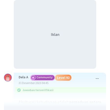
Iklan
Dela A
Community
Level 92
31 Desember 2023 04:45
Jawaban terverifikasi
Akulturasi kebudayaan adalah
perpaduan antara
dua kebudayaan atau lebih yang berbeda
.