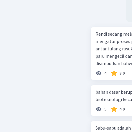
Rendi sedang mela
mengatur proses 
antar tulang rusu
paru mengecil dan
disimpulkan bahwa
4
3.0
bahan dasar berup
5
4.0
Sabu-sabu adalah 