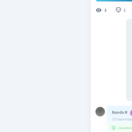
2
2
Nanda R
25 September
Jawaban 