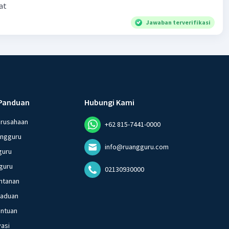
at
Jawaban terverifikasi
Panduan
Hubungi Kami
erusahaan
+62 815-7441-0000
angguru
info@ruangguru.com
guru
guru
02130930000
ntanan
gaduan
entuan
vasi