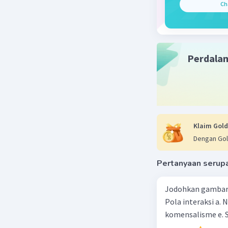
Beri R
Ch
Perdala
Klaim Gold
Dengan Gol
Pertanyaan serup
Jodohkan gambar d
Pola interaksi a. 
komensalisme e. S