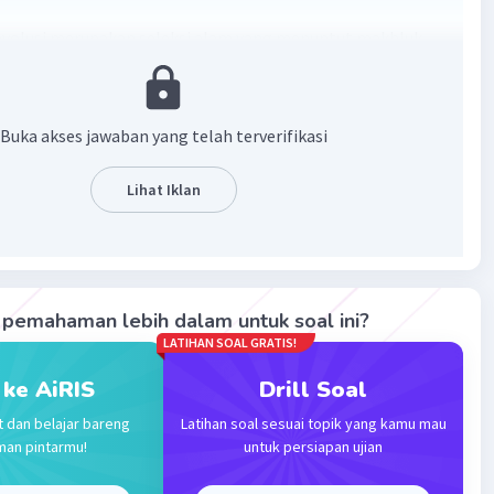
evolusi merupakan seleksi alam yang menuntut makhluk
wan dan tumbuhan) untuk dapat menyesuaikan diri dengan
an
Buka akses jawaban yang telah terverifikasi
·
5.0
(
1
)
Balas
ating
Lihat Iklan
Community
Level 73
 2023 02:09
terverifikasi
pemahaman lebih dalam untuk soal ini?
i evolusi darwin, adaptasi adalah
mekanisme biologis
Iklan
LATIHAN SOAL GRATIS!
anisme untuk menyesuaikan diri dengan lingkungan
 perubahan yang terjadi di lingkungan saat ini
, seperti
 ke AiRIS
Drill Soal
ari laman National Geographic.
t dan belajar bareng
Latihan soal sesuai topik yang kamu mau
man pintarmu!
untuk persiapan ujian