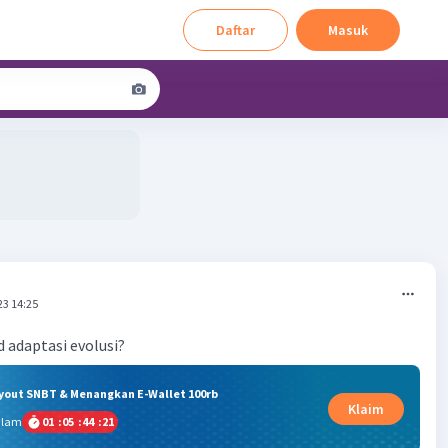
Daftar
Masuk
23 14:25
 adaptasi evolusi?
ryout SNBT & Menangkan E-Wallet 100rb
Klaim
alam
01
:
05
:
44
:
20