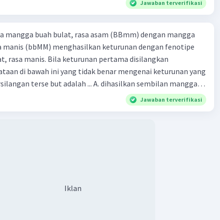
Jawaban terverifikasi
ra mangga buah bulat, rasa asam (BBmm) dengan mangga
sa manis (bbMM) menghasilkan keturunan dengan fenotipe
, rasa manis. Bila keturunan pertama disilangkan
taan di bawah ini yang tidak benar mengenai keturunan yang
rse but adalah ... A. dihasilkan sembilan mangga
jong, rasa asam C.
Jawaban terverifikasi
bulat, rasa manis D. dihasi lkan tiga mangga buah
Iklan