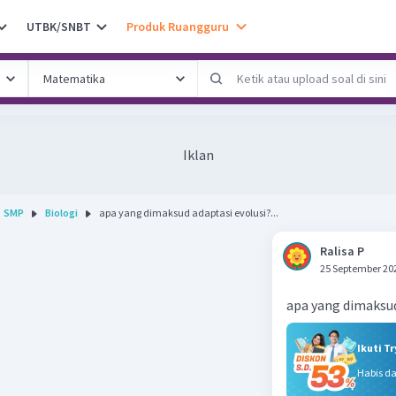
UTBK/SNBT
Produk Ruangguru
Iklan
SMP
Biologi
apa yang dimaksud adaptasi evolusi?...
Ralisa P
25 September 20
apa yang dimaksud
Ikuti T
Habis d