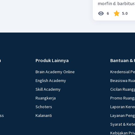
morfin d. barbitur
6
5.0
u
Produk Lainnya
Bantuan & 
Brain Academy Online
Kredensial P
English Academy
Beasiswa Ru
Skill Academy
Cicilan Ruang
Ruangkerja
Promo Ruang
Schoters
Laporan Kere
ess
Kalananti
Layanan Pen
Syarat & Ket
Kebijakan Pri