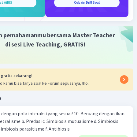
·
5.0
(
1
)
Balas
ating
at AiRIS
Cobain Drill Soal
m pemahamanmu bersama Master Teacher
di sesi Live Teaching, GRATIS!
 gratis sekarang!
d kamu bisa tanya soal ke Forum sepuasnya, lho.
a
engan pola interaksi yang sesuai! 10. Beruang dengan ikan
Netralisme b. Predasi c. Simbiosis mutualisme d. Simbiosis
imbiosis parasitisme f. Antibiosis