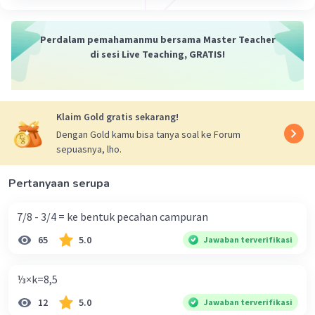
Perdalam pemahamanmu bersama Master Teacher
di sesi Live Teaching, GRATIS!
Klaim Gold gratis sekarang!
Dengan Gold kamu bisa tanya soal ke Forum
sepuasnya, lho.
Pertanyaan serupa
7/8 - 3/4 = ke bentuk pecahan campuran
65
5.0
Jawaban terverifikasi
⅓×k=8,5
12
5.0
Jawaban terverifikasi