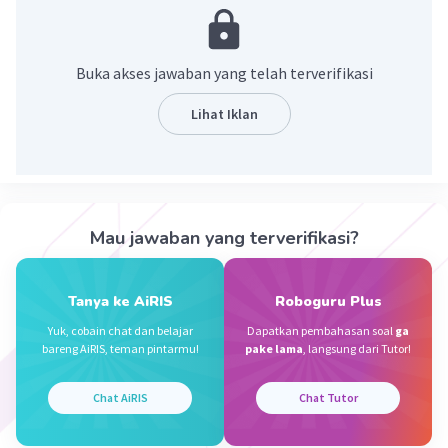
apapun. Bilangan nol ditulis dengan angka 0. Contoh
bilangan nol adalah angka 0 itu sendiri.
Jawabannya adalah :
Buka akses jawaban yang telah terverifikasi
Bilangan nol adalah bilangan yang tidak memiliki nilali
apapun.
Lihat Iklan
·
4.0
(
2
)
Balas
Beri Rating
Yuli Y
Level 34
Mau jawaban yang terverifikasi?
07 Januari 2023 15:54
Bilangan nol adalah bilangan kosong yang tidak memiliki
nilai
Tanya ke AiRIS
Roboguru Plus
Iklan
Yuk, cobain chat dan belajar
Dapatkan pembahasan soal
ga
·
2.0
(
1
)
Balas
Beri Rating
bareng AiRIS, teman pintarmu!
pake lama
, langsung dari Tutor!
Chat AiRIS
Chat Tutor