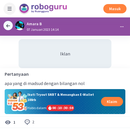
Masuk
Amara B
07 Januari 2023 14:14
Iklan
Pertanyaan
apa yang di madsud dengan bilangan nol
Ikuti Tryout SNBT & Menangkan E-Wallet
100rb
Klaim
Habis dalam
00
:
10
:
30
:
58
2
1