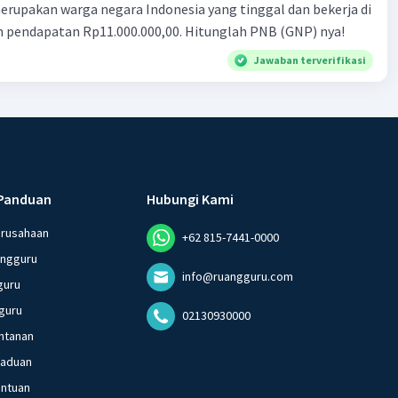
ndonesia yang tinggal dan bekerja di
n pendapatan Rp11.000.000,00. Hitunglah PNB (GNP) nya!
Jawaban terverifikasi
Panduan
Hubungi Kami
erusahaan
+62 815-7441-0000
angguru
info@ruangguru.com
guru
guru
02130930000
ntanan
gaduan
entuan