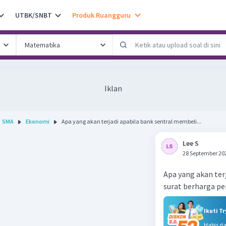
UTBK/SNBT
Produk Ruangguru
Iklan
SMA
Ekonomi
Apa yang akan terjadi apabila bank sentral membeli...
Lee S
28 September 20
Apa yang akan ter
surat berharga p
Ikuti T
Habis d