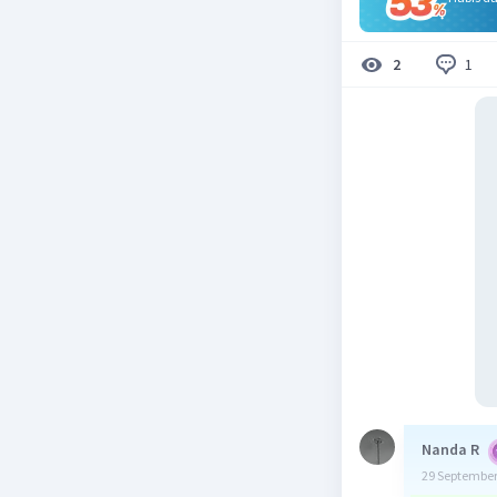
1
2
Nanda R
29 September