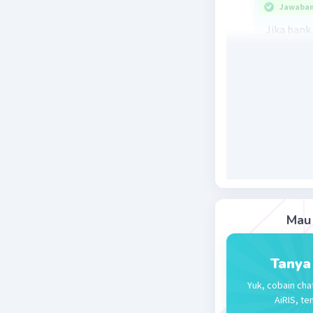
Jawaban 
Jika bank
bunga tur
Beri R
Mau 
Tanya
Yuk, cobain cha
AiRIS, te