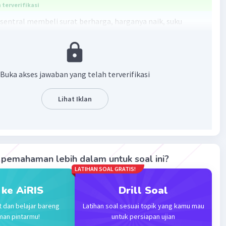
terverifikasi
 sentral membeli surat berharga, harganya naik, suku
un, dan jumlah uang beredar meningkat.
·
0.0
(
0
)
Balas
ating
Buka akses jawaban yang telah terverifikasi
Lihat Iklan
Iklan
pemahaman lebih dalam untuk soal ini?
LATIHAN SOAL GRATIS!
 ke AiRIS
Drill Soal
t dan belajar bareng
Latihan soal sesuai topik yang kamu mau
man pintarmu!
untuk persiapan ujian