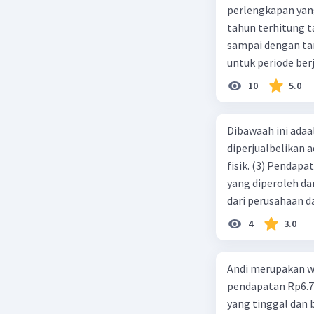
perlengkapan yang tersisa Rp500.0
tahun terhitung tanggal 1 juli 2019. 3.
sampai dengan tang
untuk periode berj
jurnal pembalik ya
10
5.0
Dibawaah ini adaal
diperjualbelikan a
fisik. (3) Pendap
yang diperoleh dar
dari perusahaan da
d. 1 dan 2 e. 2 dan 
4
3.0
Andi merupakan wa
pendapatan Rp6.700.000,00. Sementara Lula merupakan warga negara asing
yang tinggal dan bekerja di Indonesia dengan pendapata