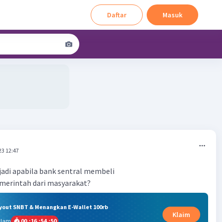
Daftar
Masuk
23 12:47
jadi apabila bank sentral membeli
emerintah dari masyarakat?
ryout SNBT & Menangkan E-Wallet 100rb
Klaim
alam
00
:
16
:
54
:
50