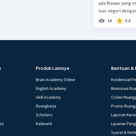
ada Mawar yang merupakan warga negara I
luar negeri denga
10
5.0
u
Produk Lainnya
Bantuan & 
Brain Academy Online
Kredensial P
English Academy
Beasiswa Ru
Skill Academy
Cicilan Ruang
Ruangkerja
Promo Ruang
Schoters
Laporan Kere
ess
Kalananti
Layanan Pen
Syarat & Ket