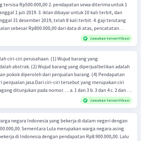
00,00 2. pendapatan sewa diterima untuk 1
 iklan dibayar untuk 10 kali terbit, dan
gal 31 desember 2019, telah 8 kali terbit. 4. gaji terutang
alan sebesar Rp800.000,00 dari data di atas, pencatatan
ng benar adalah ....
Jawaban terverifikasi
ah ciri-ciri perusahaan. (1) Wujud barang yang
dalah abstrak. (2) Wujud barang yang diperjualbelikan adalah
atan pokok diperoleh dari penjualan barang. (4) Pendapatan
i penjualan jasa.Dari ciri-ciri tersebut yang merupakan ciri
gang ditunjukan pada nomor…. a. 1 dan 3 b. 3 dan 4 c. 2 dan 3
4
Jawaban terverifikasi
rga negara Indonesia yang bekerja di dalam negeri dengan
n Rp8.900.000,00. Lalu