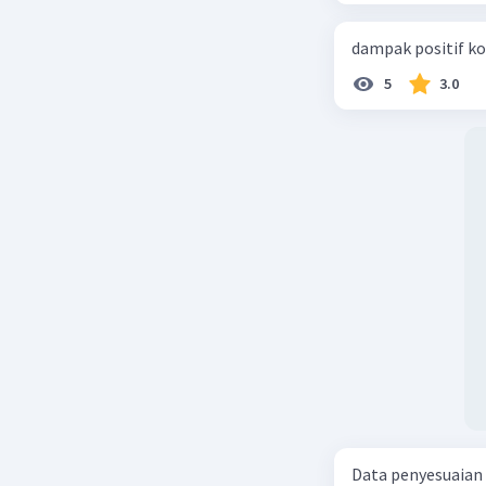
dampak positif ko
5
3.0
Data penyesuaian p