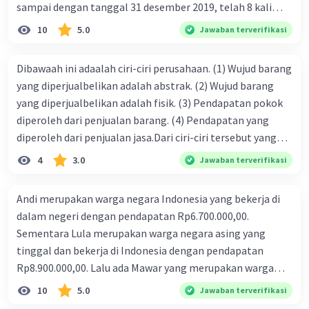
sampai dengan tanggal 31 desember 2019, telah 8 kali
terbit. 4. gaji terutang untuk periode berjalan sebesar
10
5.0
Jawaban terverifikasi
Rp800.000,00 dari data di atas, pencatatan jurnal pembalik
yang benar adalah ....
Dibawaah ini adaalah ciri-ciri perusahaan. (1) Wujud barang
yang diperjualbelikan adalah abstrak. (2) Wujud barang
yang diperjualbelikan adalah fisik. (3) Pendapatan pokok
diperoleh dari penjualan barang. (4) Pendapatan yang
diperoleh dari penjualan jasa.Dari ciri-ciri tersebut yang
merupakan ciri dari perusahaan dagang ditunjukan pada
4
3.0
Jawaban terverifikasi
nomor…. a. 1 dan 3 b. 3 dan 4 c. 2 dan 3 d. 1 dan 2 e. 2 dan 4
Andi merupakan warga negara Indonesia yang bekerja di
dalam negeri dengan pendapatan Rp6.700.000,00.
Sementara Lula merupakan warga negara asing yang
tinggal dan bekerja di Indonesia dengan pendapatan
Rp8.900.000,00. Lalu ada Mawar yang merupakan warga
negara Indonesia yang tinggal dan bekerja di luar negeri
10
5.0
Jawaban terverifikasi
dengan pendapatan Rp11.000.000,00. Hitunglah PNB