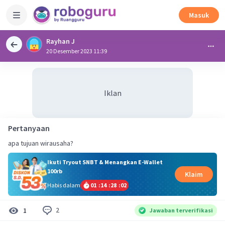
Masuk
Rayhan J
20 Desember 2023 11:39
Iklan
Pertanyaan
apa tujuan wirausaha?
Ikuti Tryout SNBT & Menangkan E-Wallet
100rb
Klaim
Habis dalam
01
:
14
:
28
:
02
2
1
Jawaban terverifikasi