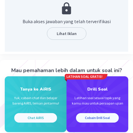
masalah yang berkaitan dengan bidang usaha.
·
0.0
(
0
)
Balas
Beri Rating
Buka akses jawaban yang telah terverifikasi
Lihat Iklan
Zahra A
Level 17
20 Desember 2023 23:09
Jawaban terverifikasi
tujuan kewirausahaan adalah menyebarkan semangat
berinovasi
Iklan
Mau pemahaman lebih dalam untuk soal ini?
LATIHAN SOAL GRATIS!
·
0.0
(
0
)
Balas
Beri Rating
Tanya ke AiRIS
Drill Soal
Yuk, cobain chat dan belajar
Latihan soal sesuai topik yang
bareng AiRIS, teman pintarmu!
kamu mau untuk persiapan ujian
Chat AiRIS
Cobain Drill Soal