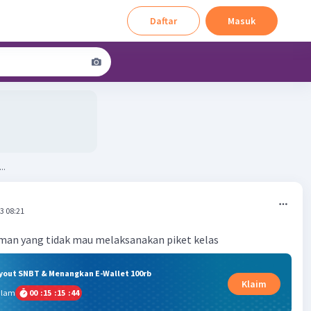
Daftar
Masuk
..
3 08:21
eman yang tidak mau melaksanakan piket kelas
ryout SNBT & Menangkan E-Wallet 100rb
Klaim
alam
00
:
15
:
15
:
43