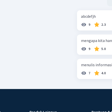
abcdefjh
9
2.3
mengapa kita har
9
5.0
menulis informasi 
7
4.0
u
Produk Lainnya
Bantuan & 