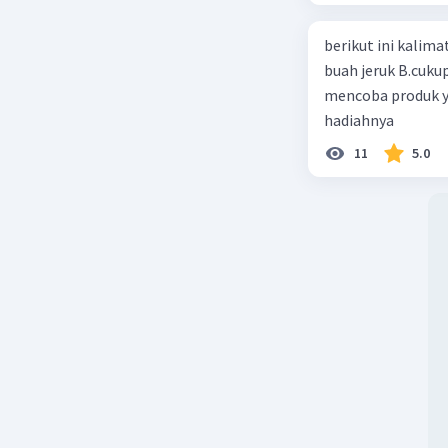
berikut ini kalimat iklan ya
buah jeruk B.cuku
mencoba produk y
hadiahnya
11
5.0