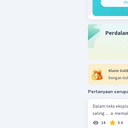
Ch
Perdala
Klaim Gold
Dengan Gol
Pertanyaan serup
Dalam teks ekspla
saling ... . a. m
14
5.0