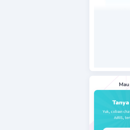
menasihat
kewajiban
kenyamana
Beri R
Rayhan J
30 Desember 
ditegur s
Mau 
Beri R
Tanya
Yuk, cobain cha
AiRIS, te