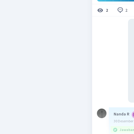
2
2
Nanda R
30 Desember 
Jawaban 