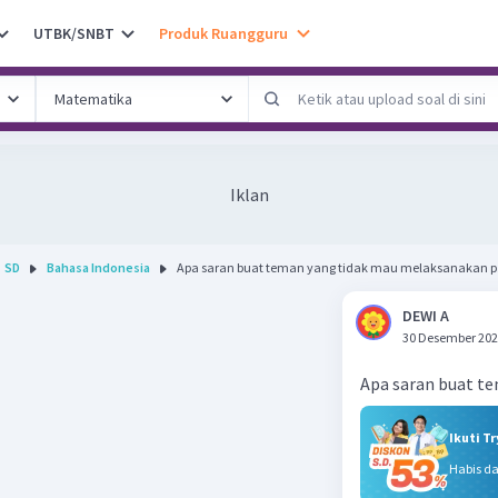
UTBK/SNBT
Produk Ruangguru
Iklan
SD
Bahasa Indonesia
Apa saran buat teman yang tidak mau melaksanakan p.
DEWI A
30 Desember 202
Apa saran buat t
Ikuti T
Habis d