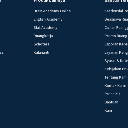
Brain Academy Online
Kredensial P
English Academy
Beasiswa Ru
Skill Academy
Cicilan Ruang
Ruangkerja
Promo Ruang
Schoters
Laporan Kere
ess
Kalananti
Layanan Pen
Syarat & Ket
Kebijakan Pri
Tentang Kami
Kontak Kami
Press Kit
Bantuan
Karir