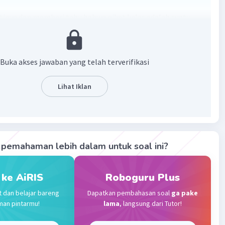
inya dan memberi tahu bahwa piket kelas adalah suatu
 dan sebagai bentuk menjaga kebersihan kelas juga untuk
n bersama saat pelajaran dimulai.
Buka akses jawaban yang telah terverifikasi
·
4.7
(
3
)
Balas
ating
Lihat Iklan
Level 17
2023 08:32
ecara baik dan lembut
pemahaman lebih dalam untuk soal ini?
Iklan
·
0.0
(
0
)
Balas
ating
 ke AiRIS
Roboguru Plus
t dan belajar bareng
Dapatkan pembahasan soal
ga pake
man pintarmu!
lama
, langsung dari Tutor!