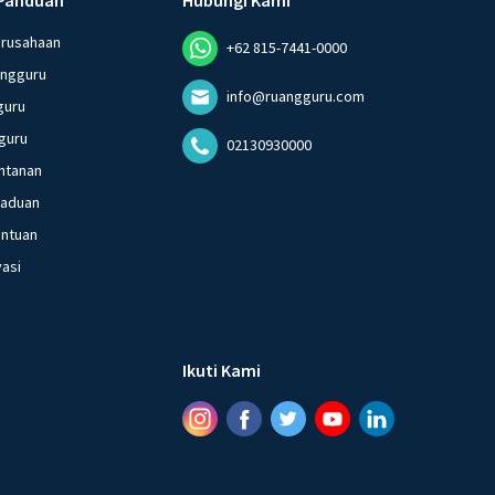
erusahaan
+62 815-7441-0000
angguru
info@ruangguru.com
guru
guru
02130930000
ntanan
gaduan
entuan
vasi
Ikuti Kami