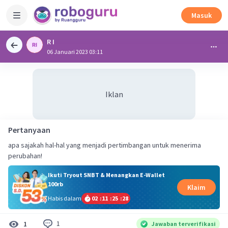
Masuk
R I
06 Januari 2023 03:11
Iklan
Pertanyaan
apa sajakah hal-hal yang menjadi pertimbangan untuk menerima
perubahan!
Ikuti Tryout SNBT & Menangkan E-Wallet
100rb
Klaim
Habis dalam
02
:
11
:
25
:
27
1
1
Jawaban terverifikasi