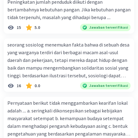
Peningkatan jumlah penduduk diikuti dengan
bertambahnya kebutuhan pangan. Jika kebutuhan pangan
tidak terpenuhi, masalah yang dihadapi berupa ....
15
5.0
Jawaban terverifikasi
seorang sosiolog menemukan fakta bahwa di sebuah desa
yang warganya terdiri dari berbagai macam asal-usul
daerah dan pekerjaan, tetapi mereka dapat hidup dengan
baik dan mampu mengembangkan solidaritas sosial yang
tinggi. berdasarkan ilustrasi tersebut, sosiologi dapat
berfungsi sebagai ilmu yang ....
16
0.0
Jawaban terverifikasi
Pernyataan berikut tidak menggambarkan kearifan lokal
adalah .... a. seringkali dikonsepsikan sebagai kebijakan
masyarakat setempat b. kemampuan budaya setempat
dalam menghadapi pengaruh kebudayaan asing c. bentuk
pengetahuan yang berdasarkan pengalaman masyarakat