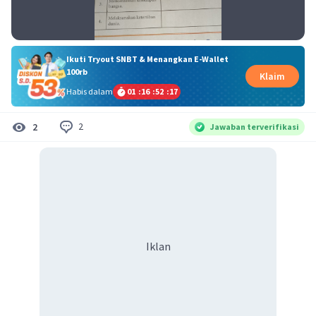
Ikuti Tryout SNBT & Menangkan E-Wallet
100rb
Klaim
Habis dalam
01
:
16
:
52
:
17
2
2
Jawaban terverifikasi
Iklan