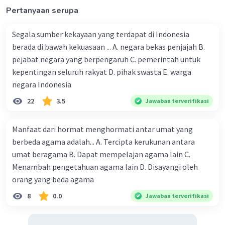
Memberi jaminan pekerjaan.
Pertanyaan serupa
3. Mencerdaskan kehidupan Bangsa
Segala sumber kekayaan yang terdapat di Indonesia
Upaya Bangsa Indonesia :
berada di bawah kekuasaan ... A. negara bekas penjajah B.
Memperbaiki sistem pendidikan
.
pejabat negara yang berpengaruh C. pemerintah untuk
4. Melaksanakan ketertiban Dunia.
kepentingan seluruh rakyat D. pihak swasta E. warga
Upaya Bangsa Indonesia :
negara Indonesia
Peran Indonesia dalam perdamaian dunia juga
22
3.5
diwujudkan melalui
partisipasi dan kontribusi
Jawaban terverifikasi
aktif melalui Misi Garuda atau Misi Kontingen
Garuda
. Kontingen Garuda adalah pasukan
Manfaat dari hormat menghormati antar umat yang
penjaga perdamaian yang anggotanya diambil
berbeda agama adalah... A. Tercipta kerukunan antara
dari militer Indonesia yang bertugas di bawah
umat beragama B. Dapat mempelajan agama lain C.
naungan PBB.
Menambah pengetahuan agama lain D. Disayangi oleh
orang yang beda agama
·
3.0
(
2
)
Balas
Beri Rating
8
0.0
Jawaban terverifikasi