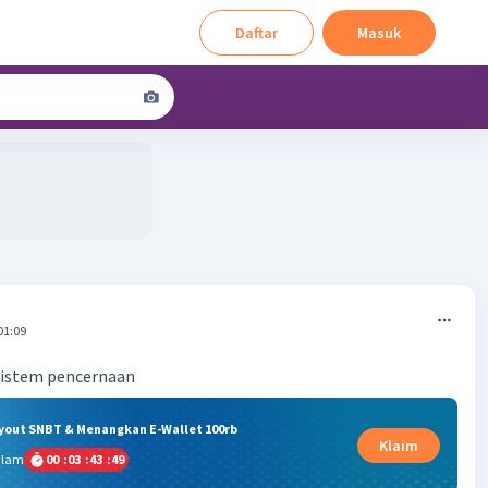
Daftar
Masuk
01:09
 sistem pencernaan
ryout SNBT & Menangkan E-Wallet 100rb
Klaim
alam
00
:
03
:
43
:
48