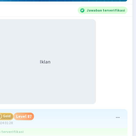
Jawaban terverifikasi
Iklan
Gold
Level 87
024 01:28
terverifikasi