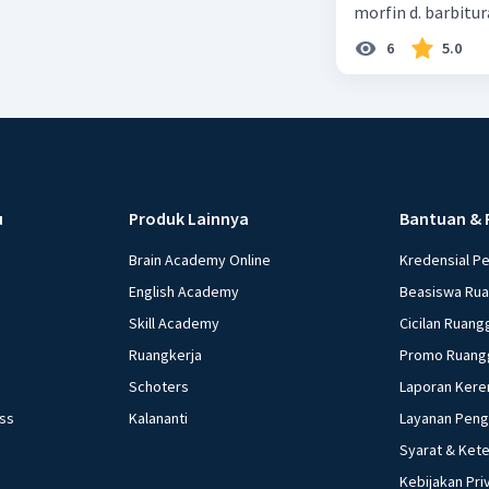
morfin d. barbitur
6
5.0
u
Produk Lainnya
Bantuan & 
Brain Academy Online
Kredensial P
English Academy
Beasiswa Ru
Skill Academy
Cicilan Ruang
Ruangkerja
Promo Ruang
Schoters
Laporan Kere
ess
Kalananti
Layanan Pen
Syarat & Ket
Kebijakan Pri