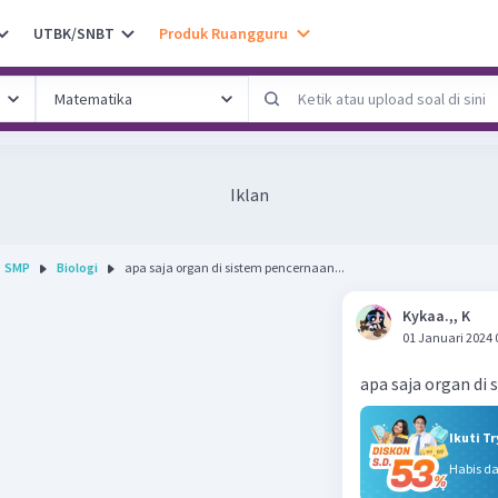
UTBK/SNBT
Produk Ruangguru
Iklan
SMP
Biologi
apa saja organ di sistem pencernaan...
Kykaa.,, K
01 Januari 2024 
apa saja organ di
Ikuti T
Habis d