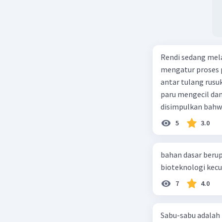
Rendi sedang mela
mengatur proses 
antar tulang rusu
paru mengecil dan
disimpulkan bahwa
5
3.0
bahan dasar berup
7
4.0
Sabu-sabu adalah 