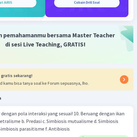
as: Menghasilkan enzim pencernaan dan hormon insulin
at AiRIS
Cobain Drill Soal
rlukan untuk mengatur gula darah.
ng Empedu: Tempat penyimpanan empedu yang diproduksi
 sebelum dilepaskan ke usus halus.
m pemahamanmu bersama Master Teacher
 beberapa organ di sistem pencernaan.
di sesi Live Teaching, GRATIS!
·
0.0
(
0
)
Balas
ating
evel 33
 gratis sekarang!
024 09:45
d kamu bisa tanya soal ke Forum sepuasnya, lho.
a
Iklan
gkongan
engan pola interaksi yang sesuai! 10. Beruang dengan ikan
ng
Netralisme b. Predasi c. Simbiosis mutualisme d. Simbiosis
esar
imbiosis parasitisme f. Antibiosis
m