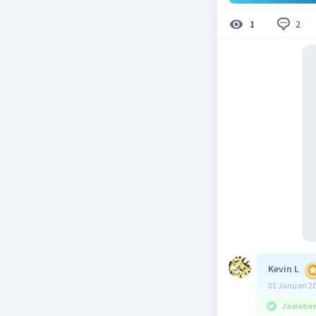
2
1
Kevin L
01 Januari 2
Jawaban 