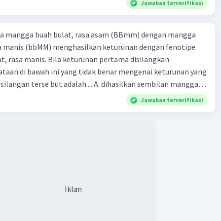
Jawaban terverifikasi
ra mangga buah bulat, rasa asam (BBmm) dengan mangga
·
0.0
(
0
)
Balas
ating
sa manis (bbMM) menghasilkan keturunan dengan fenotipe
, rasa manis. Bila keturunan pertama disilangkan
taan di bawah ini yang tidak benar mengenai keturunan yang
rse but adalah ... A. dihasilkan sembilan mangga
jong, rasa asam C.
Jawaban terverifikasi
bulat, rasa manis D. dihasi lkan tiga mangga buah
Iklan