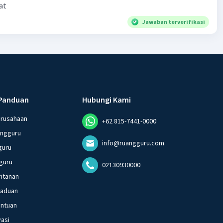
at
Jawaban terverifikasi
Panduan
Hubungi Kami
erusahaan
+62 815-7441-0000
angguru
info@ruangguru.com
guru
guru
02130930000
ntanan
gaduan
entuan
vasi