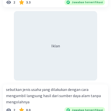
daya alam, terutama minyak dan gas alam.
2
3.3
Jawaban terverifikasi
7. Vietnam
- Ibukota : Hanoi
- Mata Uang : Dong Vietnam (VND)
- Vietnam adalah negara yang memiliki sejarah
panjang dan terkenal dengan lanskap alam yang
indah serta warisan budayanya.
8. Laos
Iklan
- Ibukota : Vientiane
- Mata Uang : Kip Laos (LAK)
·
3.5
(
2
)
Balas
Beri Rating
sebutkan jenis usaha yang dilakukan dengan cara
Nabiela S
mengambil langsung hasil dari sumber daya alam tanpa
Level 33
17 November 2023 11:24
mengolahnya
Mohon bantuan nya untuk di rating ya ada tugas
2
0.0
Jawaban terverifikasi