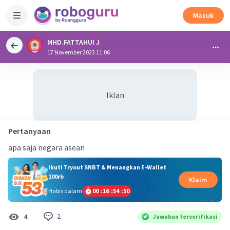
Masuk
MHD.FATTAHUI J
17 November 2023 11:06
Iklan
Pertanyaan
apa saja negara asean
Ikuti Tryout SNBT & Menangkan E-Wallet
100rb
Klaim
Habis dalam
00
:
16
:
54
:
49
2
4
Jawaban terverifikasi