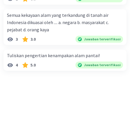
peliharaan ruangguru 🙏☺️
Semua kekayaan alam yang terkandung di tanah air
Indonesia dikuasai oleh .... a. negara b. masyarakat c.
Erwin A
Community
Level 67
pejabat d. orang kaya
17 November 2023 12:42
3
3.0
Jawaban terverifikasi
Jawaban terverifikasi
Tuliskan pengertian kenampakan alam pantai!
ASEAN atau Association of Southeast Asian
Iklan
Nations adalah organisasi regional yang
4
5.0
Jawaban terverifikasi
beranggotakan 10 negara di Asia Tenggara.
Negara-negara anggota ASEAN adalah sebagai
berikut:
Brunei Darussalam
Indonesia
Kamboja
Laos
Malaysia