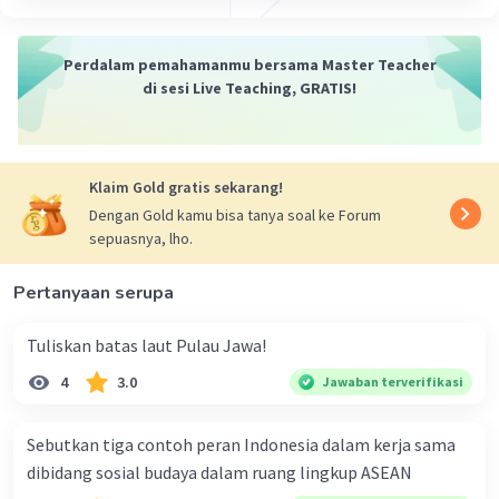
4. Thailand
- Ibukota : Bangkok
- Mata Uang : Baht Thailand (THB)
Perdalam pemahamanmu bersama Master Teacher
- Thailand adalah negara dengan budaya yang
di sesi Live Teaching, GRATIS!
kaya dan terkenal dengan pantai-pantai indah,
kuil-kuil yang megah, dan makanan lezat seperti
tomyum dan pad thai yang terkenal di seluruh
Klaim Gold gratis sekarang!
dunia.
5. Filipina
Dengan Gold kamu bisa tanya soal ke Forum
sepuasnya, lho.
- Ibukota : Manila
- Mata Uang : Peso Filipina (PHP)
Pertanyaan serupa
- Filipina adalah negara kepulauan di Asia
Tenggara dengan populasi yang besar dan
Tuliskan batas laut Pulau Jawa!
beragam, serta keindahan alam yang memukau.
6. Brunei Darussalam
4
3.0
Jawaban terverifikasi
- Ibukota : Bandar Seri Begawan
- Mata Uang : Dolar Brunei (BND)
Sebutkan tiga contoh peran Indonesia dalam kerja sama
- Brunei Darussalam adalah negara kecil di pantai
dibidang sosial budaya dalam ruang lingkup ASEAN
utara pulau Kalimantan yang kaya akan sumber