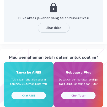
Myanmar, Filipina, Timor Leste
·
4.5
(
2
)
Balas
Beri Rating
Buka akses jawaban yang telah terverifikasi
Lihat Iklan
Nurul H
Level 82
22 November 2023 12:44
Jawaban terverifikasi
Negara asean adalah
Iklan
Mau pemahaman lebih dalam untuk soal ini?
indonesia,malaysia,singapura,thailand,filipina,
brunei darussalam,vietnam,dan laos
Tanya ke AiRIS
Roboguru Plus
·
3.0
(
2
)
Balas
Beri Rating
Yuk, cobain chat dan belajar
Dapatkan pembahasan soal
ga
bareng AiRIS, teman pintarmu!
pake lama
, langsung dari Tutor!
Chat AiRIS
Chat Tutor