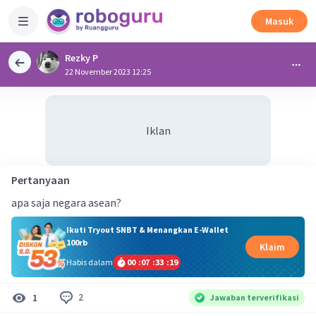
Masuk
Rezky P
22 November 2023 12:25
Iklan
Pertanyaan
apa saja negara asean?
Ikuti Tryout SNBT & Menangkan E-Wallet
100rb
Klaim
Habis dalam
00
:
07
:
33
:
19
2
1
Jawaban terverifikasi