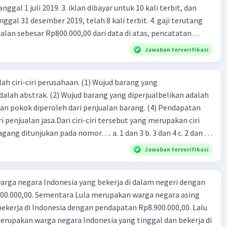
 iklan dibayar untuk 10 kali terbit, dan
gal 31 desember 2019, telah 8 kali terbit. 4. gaji terutang
alan sebesar Rp800.000,00 dari data di atas, pencatatan
ng benar adalah ....
Jawaban terverifikasi
ah ciri-ciri perusahaan. (1) Wujud barang yang
dalah abstrak. (2) Wujud barang yang diperjualbelikan adalah
atan pokok diperoleh dari penjualan barang. (4) Pendapatan
i penjualan jasa.Dari ciri-ciri tersebut yang merupakan ciri
gang ditunjukan pada nomor…. a. 1 dan 3 b. 3 dan 4 c. 2 dan 3
4
Jawaban terverifikasi
rga negara Indonesia yang bekerja di dalam negeri dengan
n Rp8.900.000,00. Lalu
ndonesia yang tinggal dan bekerja di