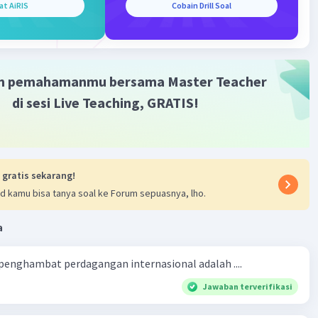
·
0.0
(
0
)
Balas
ating
at AiRIS
Cobain Drill Soal
m pemahamanmu bersama Master Teacher
di sesi Live Teaching, GRATIS!
 gratis sekarang!
d kamu bisa tanya soal ke Forum sepuasnya, lho.
a
 penghambat perdagangan internasional adalah ....
Jawaban terverifikasi