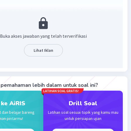
ang tepat untuk soal tersebut adalah
faktor-faktor yang
ruhi elastisitas permintaan antara lain ketersediaan
ubstitusi, proporsi pendapatan yang dibelanjakan untuk
rang, kategori barang, kebutuhan pokok atau
Buka akses jawaban yang telah terverifikasi
an mewah, apakah keanekaragaman penggunaan
Lihat Iklan
·
0.0
(
0
)
Balas
ating
Community
Level 25
pemahaman lebih dalam untuk soal ini?
2023 10:07
LATIHAN SOAL GRATIS!
ng Memengaruhi Elastisitas Harga Permintaan
aan Barang Pengganti. ...
 ke AiRIS
Drill Soal
 Keberadaan Produk. ...
Iklan
t dan belajar bareng
Latihan soal sesuai topik yang kamu mau
e Pendapatan Masyarakat. ...
man pintarmu!
untuk persiapan ujian