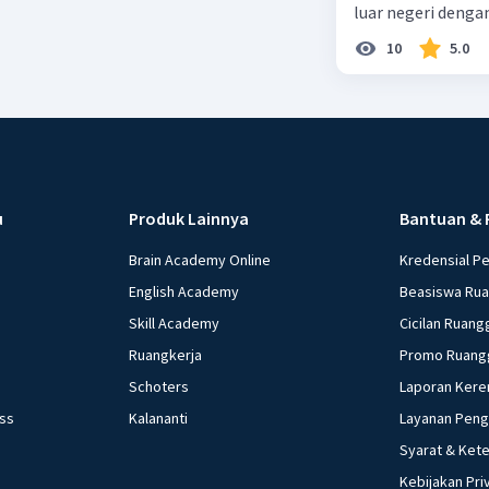
luar negeri denga
10
5.0
u
Produk Lainnya
Bantuan & 
Brain Academy Online
Kredensial P
English Academy
Beasiswa Ru
Skill Academy
Cicilan Ruang
Ruangkerja
Promo Ruang
Schoters
Laporan Kere
ess
Kalananti
Layanan Pen
Syarat & Ket
Kebijakan Pri