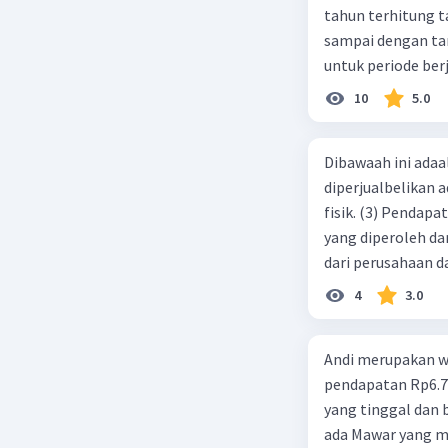
tahun terhitung tanggal 1 juli 2019. 3.
sampai dengan tang
untuk periode berj
jurnal pembalik ya
10
5.0
Dibawaah ini adaal
diperjualbelikan a
fisik. (3) Pendap
yang diperoleh dar
dari perusahaan da
d. 1 dan 2 e. 2 dan 
4
3.0
Andi merupakan wa
pendapatan Rp6.700.000,00. Sementara Lula merupakan warga negara asing
yang tinggal dan bekerja di Indonesia dengan pendapata
ada Mawar yang merupakan warga negara I