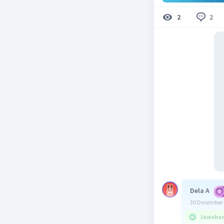
2
2
Dela A
30 Desember 
Jawaban 