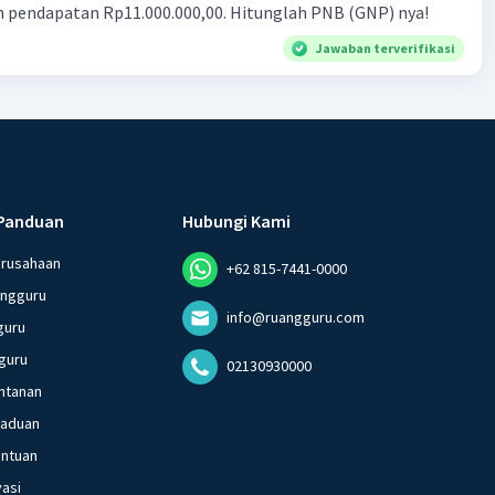
n pendapatan Rp11.000.000,00. Hitunglah PNB (GNP) nya!
Jawaban terverifikasi
Panduan
Hubungi Kami
erusahaan
+62 815-7441-0000
angguru
info@ruangguru.com
guru
guru
02130930000
ntanan
gaduan
entuan
vasi