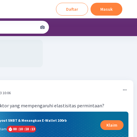
Daftar
Masuk
3 10:06
aktor yang mempengaruhi elastisitas permintaan?
ryout SNBT & Menangkan E-Wallet 100rb
Klaim
alam
00
:
10
:
18
:
12