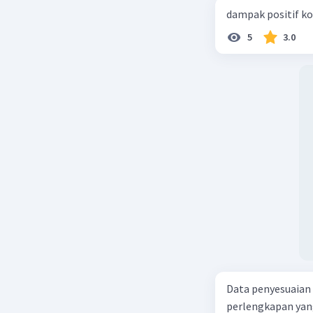
dampak positif ko
5
3.0
Data penyesuaian p
perlengkapan yang tersisa Rp500.0