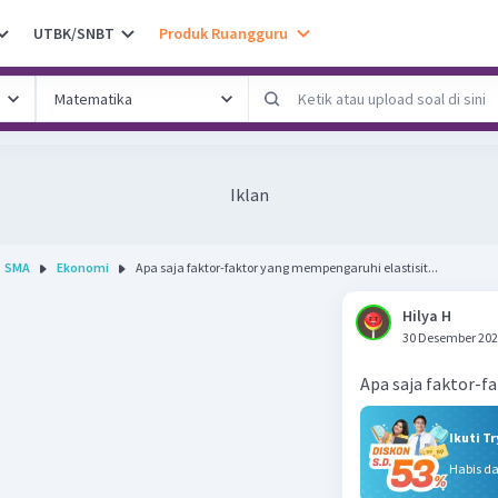
UTBK/SNBT
Produk Ruangguru
Iklan
SMA
Ekonomi
Apa saja faktor-faktor yang mempengaruhi elastisit...
Hilya H
30 Desember 202
Apa saja faktor-f
Ikuti T
Habis d