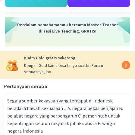
3. Tidak menggunakan hak milik untuk usaha-usaha yang
bersifat pemerasan terhadap orang lain
4. Suka menghargai hasil karya orang lain yang
bermanfaat bagi kemajuan dan kesejahteraan bersama
Perdalam pemahamanmu bersama Master Teacher
5. Tidak melakukan perbuatan yang merugikan
di sesi Live Teaching, GRATIS!
kepentingan umum
6. Berteman baik dengan setiap siswa tanpa
memandang status, derajat, agama, suku, dan ras yang
berbeda
Klaim Gold gratis sekarang!
Dengan Gold kamu bisa tanya soal ke Forum
·
0.0
(
0
)
Balas
Beri Rating
sepuasnya, lho.
Pertanyaan serupa
Segala sumber kekayaan yang terdapat di Indonesia
berada di bawah kekuasaan ... A. negara bekas penjajah B.
pejabat negara yang berpengaruh C. pemerintah untuk
kepentingan seluruh rakyat D. pihak swasta E. warga
negara Indonesia