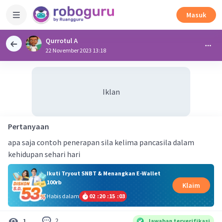
Masuk
Qurrotul A
22 November 2023 13:18
Iklan
Pertanyaan
apa saja contoh penerapan sila kelima pancasila dalam
kehidupan sehari hari
Ikuti Tryout SNBT & Menangkan E-Wallet
100rb
Klaim
Habis dalam
02
:
20
:
15
:
03
2
1
Jawaban terverifikasi